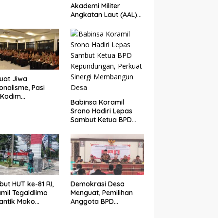
Akademi Militer
Angkatan Laut (AAL)
Bersama Kodim
0825/Banyuwangi
Wujudkan Generasi
Disiplin dan Berjiwa
Nasionalis
uat Jiwa
onalisme, Pasi
 Kodim
Babinsa Koramil
5/Banyuwangi
Srono Hadiri Lepas
li Calon
Sambut Ketua BPD
ibraka 2026
Kepundungan,
gan Wawasan
Perkuat Sinergi
angsaan
Membangun Desa
ut HUT ke-81 RI,
Demokrasi Desa
mil Tegaldlimo
Menguat, Pemilihan
antik Mako
Anggota BPD
gan Pengecatan
Sidodadi Berlangsung