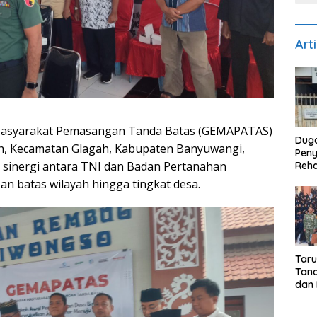
Art
asyarakat Pemasangan Tanda Batas (GEMAPATAS)
Dug
gah, Kecamatan Glagah, Kabupaten Banyuwangi,
Pen
ta sinergi antara TNI dan Badan Pertanahan
Reha
di S
an batas wilayah hingga tingkat desa.
Biay
Dise
Reke
Tar
Tana
dan 
Pro
Bhak