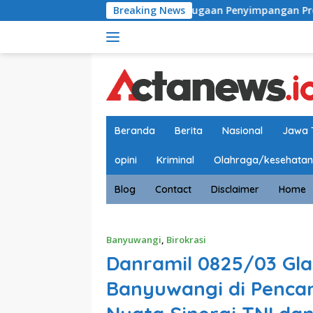
Langsung
Dugaan Penyimpangan Proses Rehabilitasi Narkotika di 
Breaking News
ke
konten
Beranda
Berita
Nasional
Jawa 
opini
Kriminal
Olahraga/kesehatan
Blog
Contact
Disclaimer
Home
Banyuwangi
,
Birokrasi
Danramil 0825/03 Gl
Banyuwangi di Penca