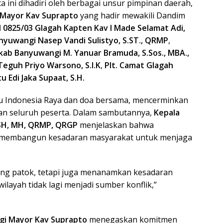
Paga
ta ini dihadiri oleh berbagai unsur pimpinan daerah,
Mayor Kav Suprapto
yang hadir mewakili Dandim
 0825/03 Glagah Kapten Kav I Made Selamat Adi,
yuwangi Nasep Vandi Sulistyo, S.ST., QRMP
,
ab Banyuwangi M. Yanuar Bramuda, S.Sos., MBA.,
eguh Priyo Warsono, S.I.K
,
Plt. Camat Glagah
u Edi Jaka Supaat, S.H.
u Indonesia Raya dan doa bersama, mencerminkan
n seluruh peserta. Dalam sambutannya,
Kepala
 SH, MH, QRMP, QRGP
menjelaskan bahwa
membangun kesadaran masyarakat untuk menjaga
ang patok, tetapi juga menanamkan kesadaran
layah tidak lagi menjadi sumber konflik,”
gi Mayor Kav Suprapto
menegaskan komitmen