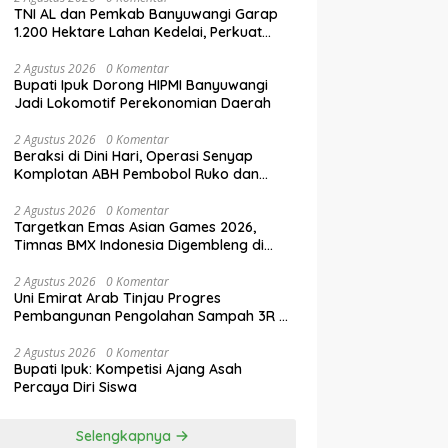
TNI AL dan Pemkab Banyuwangi Garap
1.200 Hektare Lahan Kedelai, Perkuat
Swasembada Pangan Nasional
2 Agustus 2026
0 Komentar
Bupati Ipuk Dorong HIPMI Banyuwangi
Jadi Lokomotif Perekonomian Daerah
2 Agustus 2026
0 Komentar
Beraksi di Dini Hari, Operasi Senyap
Komplotan ABH Pembobol Ruko dan
Sekolah Digulung Tim Macan
Blambangan
2 Agustus 2026
0 Komentar
Targetkan Emas Asian Games 2026,
Timnas BMX Indonesia Digembleng di
Banyuwangi
2 Agustus 2026
0 Komentar
Uni Emirat Arab Tinjau Progres
Pembangunan Pengolahan Sampah 3R di
Banyuwangi
2 Agustus 2026
0 Komentar
Bupati Ipuk: Kompetisi Ajang Asah
Percaya Diri Siswa
Selengkapnya