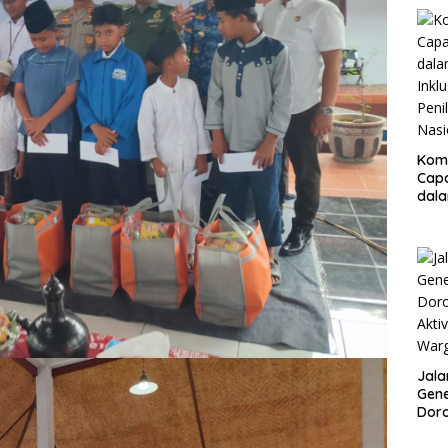
Resm
Kom
Cap
dal
Inklu
Peni
Nasi
Jala
Gene
Doro
Akti
War