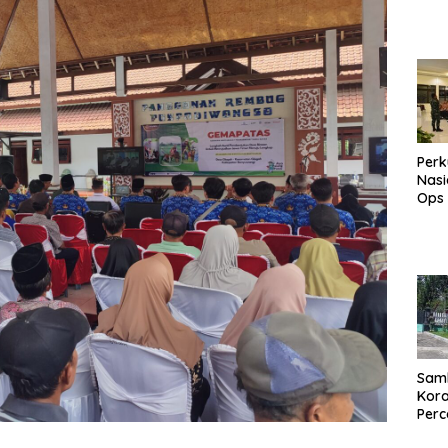
Perk
Nasi
Ops
082
Beka
Pask
den
Keb
Samb
Kora
Perc
den