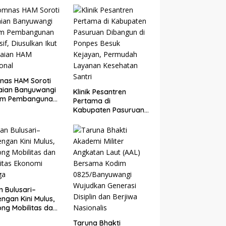
i Ditutup
Perlombaan
nas HAM Soroti
aian Banyuwangi
Klinik Pesantren
am Pembangunan
Pertama di
sif, Diusulkan Ikut
Kabupaten Pasuruan
laian HAM
Dibangun di Ponpes
onal
Besuk Kejayan,
Permudah Layanan
Kesehatan Santri
n Bulusari–
ngan Kini Mulus,
ng Mobilitas dan
vitas Ekonomi
Taruna Bhakti
ga