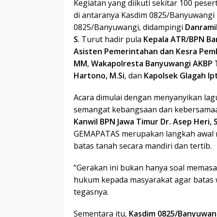
Kegiatan yang diikuti sekitar 100 peser
di antaranya Kasdim 0825/Banyuwangi
0825/Banyuwangi, didampingi
Danramil
S
. Turut hadir pula
Kepala ATR/BPN Ban
Asisten Pemerintahan dan Kesra Pemk
MM
,
Wakapolresta Banyuwangi AKBP T
Hartono, M.Si
, dan
Kapolsek Glagah Ipt
Acara dimulai dengan menyanyikan lag
semangat kebangsaan dan kebersamaa
Kanwil BPN Jawa Timur Dr. Asep Heri,
GEMAPATAS merupakan langkah awal 
batas tanah secara mandiri dan tertib.
“Gerakan ini bukan hanya soal memas
hukum kepada masyarakat agar batas wi
tegasnya.
Sementara itu,
Kasdim 0825/Banyuwan