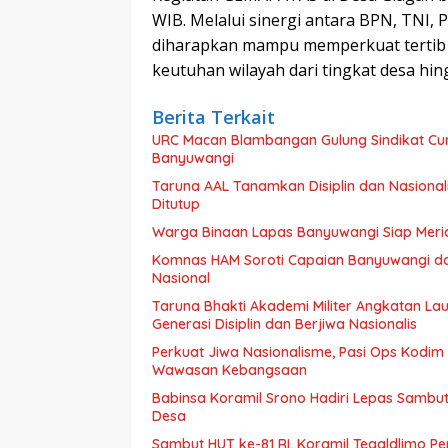
WIB. Melalui sinergi antara BPN, TNI, 
diharapkan mampu memperkuat tertib 
keutuhan wilayah dari tingkat desa hin
Berita Terkait
URC Macan Blambangan Gulung Sindikat Cur
Banyuwangi
Taruna AAL Tanamkan Disiplin dan Nasiona
Ditutup
Warga Binaan Lapas Banyuwangi Siap Meri
Komnas HAM Soroti Capaian Banyuwangi dala
Nasional
Taruna Bhakti Akademi Militer Angkatan L
Generasi Disiplin dan Berjiwa Nasionalis
Perkuat Jiwa Nasionalisme, Pasi Ops Kodi
Wawasan Kebangsaan
Babinsa Koramil Srono Hadiri Lepas Sambu
Desa
Sambut HUT ke-81 RI, Koramil Tegaldlimo P