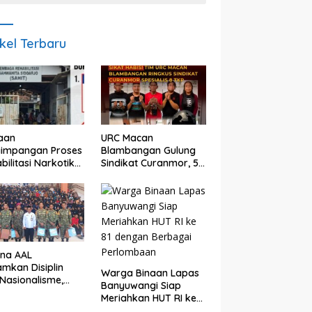
ikel Terbaru
aan
URC Macan
yimpangan Proses
Blambangan Gulung
bilitasi Narkotika
Sindikat Curanmor, 5
idoarjo Disorot,
Pelaku Diamankan,
a Rp25 Juta
Terungkap Beraksi di
but Masuk
8 TKP Banyuwangi
ning Pribadi
una AAL
mkan Disiplin
Warga Binaan Lapas
Nasionalisme,
Banyuwangi Siap
gram Taruna
Meriahkan HUT RI ke
ti di Banyuwangi
81 dengan Berbagai