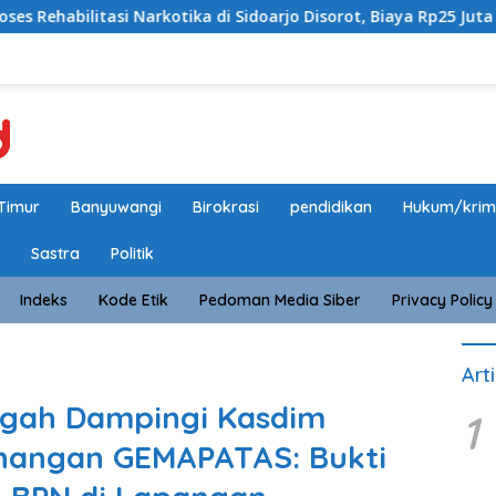
Sidoarjo Disorot, Biaya Rp25 Juta Disebut Masuk Rekening Prib
Timur
Banyuwangi
Birokrasi
pendidikan
Hukum/krim
Sastra
Politik
Indeks
Kode Etik
Pedoman Media Siber
Privacy Policy
Art
agah Dampingi Kasdim
1
nangan GEMAPATAS: Bukti