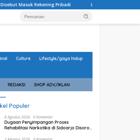
adi
URC Macan Blambangan Gulung Sindikat Curanmor, 
inal
Culture
Lifestyle/gaya hidup
REDAKSI
SHOP ADV/IKLAN
ikel Populer
8 Agustus 2026
0 Komentar
Dugaan Penyimpangan Proses
Rehabilitasi Narkotika di Sidoarjo Disorot,
Biaya Rp25 Juta Disebut Masuk Rekening
Pribadi
2 Agustus 2026
0 Komentar