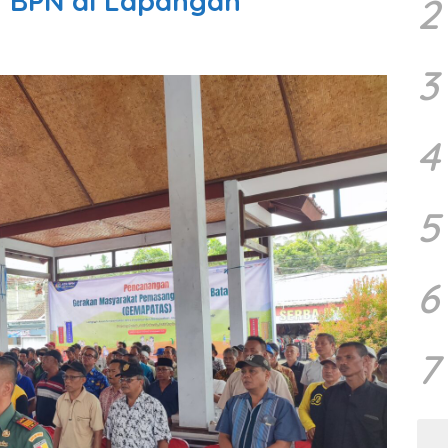
n BPN di Lapangan
2
3
4
5
6
7