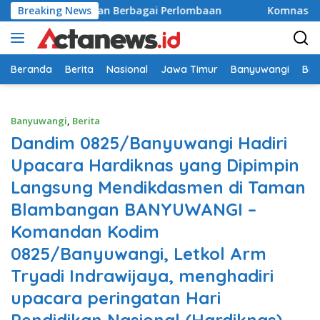
Langsung
 dengan Berbagai Perlombaan
Breaking News
Komnas HAM Soroti Capa
ke
konten
Beranda
Berita
Nasional
Jawa Timur
Banyuwangi
Bir
Banyuwangi
,
Berita
Dandim 0825/Banyuwangi Hadiri
Upacara Hardiknas yang Dipimpin
Langsung Mendikdasmen di Taman
Blambangan BANYUWANGI –
Komandan Kodim
0825/Banyuwangi, Letkol Arm
Tryadi Indrawijaya, menghadiri
upacara peringatan Hari