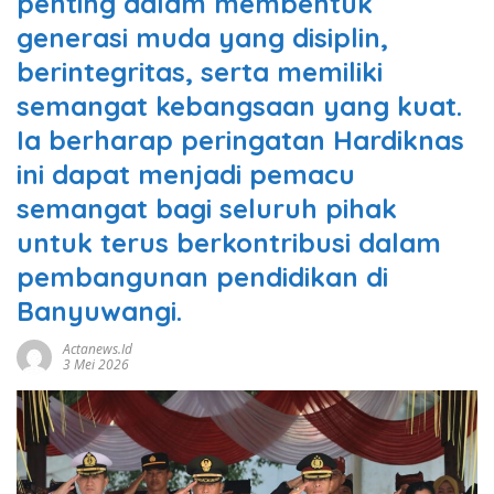
penting dalam membentuk
generasi muda yang disiplin,
berintegritas, serta memiliki
semangat kebangsaan yang kuat.
Ia berharap peringatan Hardiknas
ini dapat menjadi pemacu
semangat bagi seluruh pihak
untuk terus berkontribusi dalam
pembangunan pendidikan di
Banyuwangi.
Actanews.id
3 Mei 2026