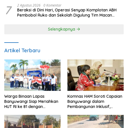
7
2 Agustus 2026
0 Komentar
Beraksi di Dini Hari, Operasi Senyap Komplotan ABH
Pembobol Ruko dan Sekolah Digulung Tim Macan
Blambangan
Selengkapnya
Artikel Terbaru
Warga Binaan Lapas
Komnas HAM Soroti Capaian
Banyuwangi Siap Meriahkan
Banyuwangi dalam
HUT RI ke 81 dengan
Pembangunan Inklusif,
Berbagai Perlombaan
Diusulkan Ikut Penilaian HAM
Nasional