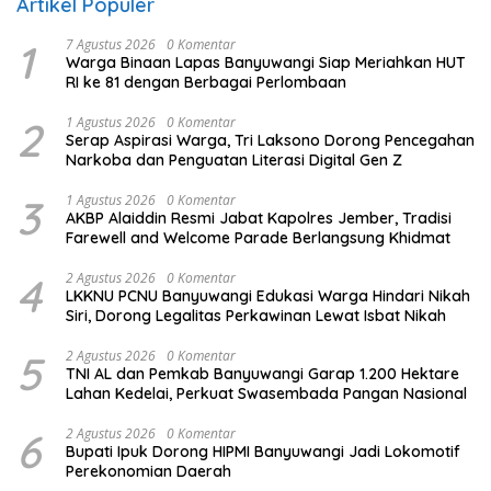
Artikel Populer
1
7 Agustus 2026
0 Komentar
Warga Binaan Lapas Banyuwangi Siap Meriahkan HUT
RI ke 81 dengan Berbagai Perlombaan
2
1 Agustus 2026
0 Komentar
Serap Aspirasi Warga, Tri Laksono Dorong Pencegahan
Narkoba dan Penguatan Literasi Digital Gen Z
3
1 Agustus 2026
0 Komentar
AKBP Alaiddin Resmi Jabat Kapolres Jember, Tradisi
Farewell and Welcome Parade Berlangsung Khidmat
4
2 Agustus 2026
0 Komentar
LKKNU PCNU Banyuwangi Edukasi Warga Hindari Nikah
Siri, Dorong Legalitas Perkawinan Lewat Isbat Nikah
5
2 Agustus 2026
0 Komentar
TNI AL dan Pemkab Banyuwangi Garap 1.200 Hektare
Lahan Kedelai, Perkuat Swasembada Pangan Nasional
6
2 Agustus 2026
0 Komentar
Bupati Ipuk Dorong HIPMI Banyuwangi Jadi Lokomotif
Perekonomian Daerah