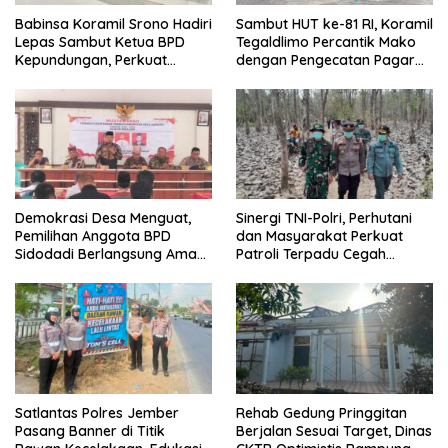
Babinsa Koramil Srono Hadiri
Sambut HUT ke-81 RI, Koramil
Lepas Sambut Ketua BPD
Tegaldlimo Percantik Mako
Kepundungan, Perkuat
dengan Pengecatan Pagar
Sinergi Membangun Desa
Merah Putih
Demokrasi Desa Menguat,
Sinergi TNI-Polri, Perhutani
Pemilihan Anggota BPD
dan Masyarakat Perkuat
Sidodadi Berlangsung Aman
Patroli Terpadu Cegah
di Bawah Pengawalan
Karhutla di Pesanggaran
Babinsa dan
Bhabinkamtibmas
Satlantas Polres Jember
Rehab Gedung Pringgitan
Pasang Banner di Titik
Berjalan Sesuai Target, Dinas