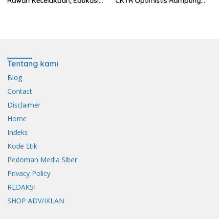
Rawan Kecelakaan, Edukasi
CKTR Optimistis Rampung
Pengendara Utamakan
Tepat Waktu
Keselamatan
Tentang kami
Blog
Contact
Disclaimer
Home
Indeks
Kode Etik
Pedoman Media Siber
Privacy Policy
REDAKSI
SHOP ADV/IKLAN