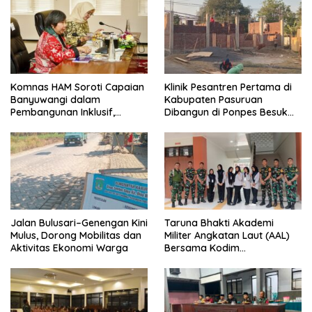
Komnas HAM Soroti Capaian
Klinik Pesantren Pertama di
Banyuwangi dalam
Kabupaten Pasuruan
Pembangunan Inklusif,
Dibangun di Ponpes Besuk
Diusulkan Ikut Penilaian HAM
Kejayan, Permudah Layanan
Nasional
Kesehatan Santri
Jalan Bulusari–Genengan Kini
Taruna Bhakti Akademi
Mulus, Dorong Mobilitas dan
Militer Angkatan Laut (AAL)
Aktivitas Ekonomi Warga
Bersama Kodim
0825/Banyuwangi Wujudkan
Generasi Disiplin dan Berjiwa
Nasionalis