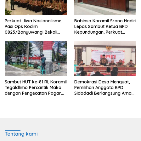
Perkuat Jiwa Nasionalisme,
Babinsa Koramil Srono Hadiri
Pasi Ops Kodim
Lepas Sambut Ketua BPD
0825/Banyuwangi Bekali
Kepundungan, Perkuat
Calon Paskibraka 2026
Sinergi Membangun Desa
dengan Wawasan
Kebangsaan
Sambut HUT ke-81 RI, Koramil
Demokrasi Desa Menguat,
Tegaldlimo Percantik Mako
Pemilihan Anggota BPD
dengan Pengecatan Pagar
Sidodadi Berlangsung Aman
Merah Putih
di Bawah Pengawalan
Babinsa dan
Bhabinkamtibmas
Tentang kami