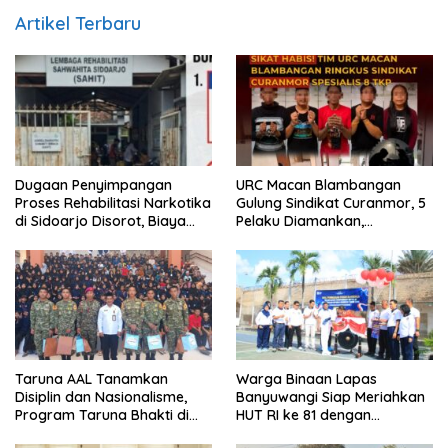
Artikel Terbaru
Dugaan Penyimpangan
URC Macan Blambangan
Proses Rehabilitasi Narkotika
Gulung Sindikat Curanmor, 5
di Sidoarjo Disorot, Biaya
Pelaku Diamankan,
Rp25 Juta Disebut Masuk
Terungkap Beraksi di 8 TKP
Rekening Pribadi
Banyuwangi
Taruna AAL Tanamkan
Warga Binaan Lapas
Disiplin dan Nasionalisme,
Banyuwangi Siap Meriahkan
Program Taruna Bhakti di
HUT RI ke 81 dengan
Banyuwangi Resmi Ditutup
Berbagai Perlombaan