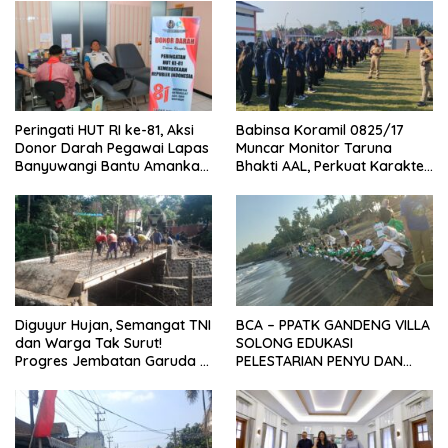
Peringati HUT RI ke-81, Aksi
Babinsa Koramil 0825/17
Donor Darah Pegawai Lapas
Muncar Monitor Taruna
Banyuwangi Bantu Amankan
Bhakti AAL, Perkuat Karakter
Stok PMI
dan Jiwa Nasionalisme Siswa
Sekolah Rakyat
Diguyur Hujan, Semangat TNI
BCA – PPATK GANDENG VILLA
dan Warga Tak Surut!
SOLONG EDUKASI
Progres Jembatan Garuda di
PELESTARIAN PENYU DAN
Songgon Capai 87 Persen
PELEPASAN TUKIK DI BIBIR
PANTAI SELAT BALI