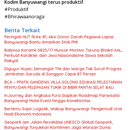
Kodim Banyuwangi terus produktif.
#Produktif
#Bhirawaanoraga
Berita Terkait
Peringati HUT RI ke-81, Aksi Donor Darah Pegawai Lapas
Banyuwangi Bantu Amankan Stok PMI
Babinsa Koramil 0825/17 Muncar Monitor Taruna Bhakti AAL,
Perkuat Karakter dan Jiwa Nasionalisme Siswa Sekolah
Rakyat
Diguyur Hujan, Semangat TNI dan Warga Tak Surut! Progres
Jembatan Garuda di Songgon Capai 87 Persen
BCA – PPATK GANDENG VILLA SOLONG EDUKASI PELESTARIAN
PENYU DAN PELEPASAN TUKIK DI BIBIR PANTAI SELAT BALI
InJourney dan Angkasa Pura Siapkan Roadmap Pariwisata
Banyuwangi Mulai Event hingga Konektivitas
Bertemu Sopir Logistik, Wabup Banyuwangi: Pengemudi Urat
Nadi Ekonomi Indonesia
Geopark Ijen Jalani Revalidasi UNESCO Global Geopark,
Banyuwangi Tunjukkan Komitmen Jaga Warisan Dunia