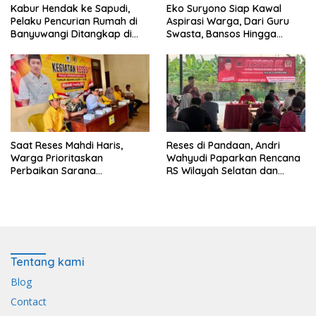
Kabur Hendak ke Sapudi,
Eko Suryono Siap Kawal
Pelaku Pencurian Rumah di
Aspirasi Warga, Dari Guru
Banyuwangi Ditangkap di
Swasta, Bansos Hingga
Pelabuhan Jangkar
Infrastruktur Jalan
Saat Reses Mahdi Haris,
Reses di Pandaan, Andri
Warga Prioritaskan
Wahyudi Paparkan Rencana
Perbaikan Sarana
RS Wilayah Selatan dan
Keagamaan dan Penguatan
Penguatan Layanan
Ekonomi
Kesehatan
Tentang kami
Blog
Contact