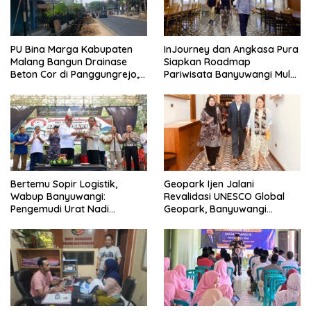
PU Bina Marga Kabupaten
InJourney dan Angkasa Pura
Malang Bangun Drainase
Siapkan Roadmap
Beton Cor di Panggungrejo,
Pariwisata Banyuwangi Mulai
Atasi Genangan Air
Event hingga Konektivitas
Bertemu Sopir Logistik,
Geopark Ijen Jalani
Wabup Banyuwangi:
Revalidasi UNESCO Global
Pengemudi Urat Nadi
Geopark, Banyuwangi
Ekonomi Indonesia
Tunjukkan Komitmen Jaga
Warisan Dunia