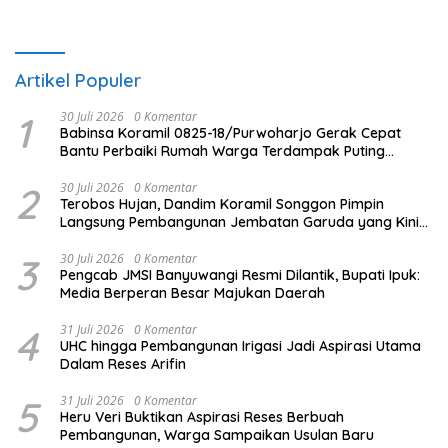
Artikel Populer
1
30 Juli 2026
0 Komentar
Babinsa Koramil 0825-18/Purwoharjo Gerak Cepat
Bantu Perbaiki Rumah Warga Terdampak Puting
Beliung
2
30 Juli 2026
0 Komentar
Terobos Hujan, Dandim Koramil Songgon Pimpin
Langsung Pembangunan Jembatan Garuda yang Kini
Capai 80 Persen
3
30 Juli 2026
0 Komentar
Pengcab JMSI Banyuwangi Resmi Dilantik, Bupati Ipuk:
Media Berperan Besar Majukan Daerah
4
31 Juli 2026
0 Komentar
UHC hingga Pembangunan Irigasi Jadi Aspirasi Utama
Dalam Reses Arifin
5
31 Juli 2026
0 Komentar
Heru Veri Buktikan Aspirasi Reses Berbuah
Pembangunan, Warga Sampaikan Usulan Baru