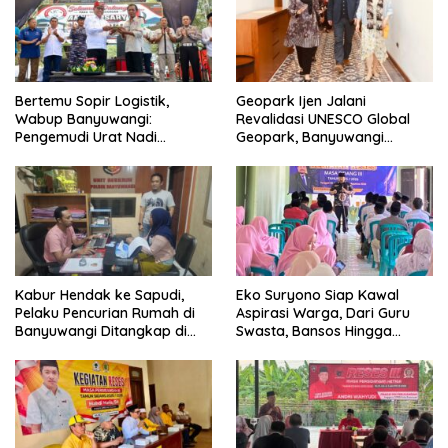
Bertemu Sopir Logistik,
Geopark Ijen Jalani
Wabup Banyuwangi:
Revalidasi UNESCO Global
Pengemudi Urat Nadi
Geopark, Banyuwangi
Ekonomi Indonesia
Tunjukkan Komitmen Jaga
Warisan Dunia
Kabur Hendak ke Sapudi,
Eko Suryono Siap Kawal
Pelaku Pencurian Rumah di
Aspirasi Warga, Dari Guru
Banyuwangi Ditangkap di
Swasta, Bansos Hingga
Pelabuhan Jangkar
Infrastruktur Jalan