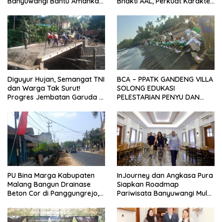
Banyuwangi Bantu Amankan
Bhakti AAL, Perkuat Karakter
Stok PMI
dan Jiwa Nasionalisme Siswa
Sekolah Rakyat
Diguyur Hujan, Semangat TNI
BCA – PPATK GANDENG VILLA
dan Warga Tak Surut!
SOLONG EDUKASI
Progres Jembatan Garuda di
PELESTARIAN PENYU DAN
Songgon Capai 87 Persen
PELEPASAN TUKIK DI BIBIR
PANTAI SELAT BALI
PU Bina Marga Kabupaten
InJourney dan Angkasa Pura
Malang Bangun Drainase
Siapkan Roadmap
Beton Cor di Panggungrejo,
Pariwisata Banyuwangi Mulai
Atasi Genangan Air
Event hingga Konektivitas