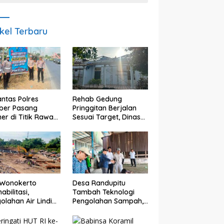
ikel Terbaru
antas Polres
Rehab Gedung
ber Pasang
Pringgitan Berjalan
er di Titik Rawan
Sesuai Target, Dinas
lakaan, Edukasi
CKTR Optimistis
gendara
Rampung Tepat
makan
Waktu
elamatan
 Wonokerto
Desa Randupitu
abilitasi,
Tambah Teknologi
olahan Air Lindi
Pengolahan Sampah,
lih ke Sistem
ITS Hibahkan Mesin
ern
Pengubah Plastik Jadi