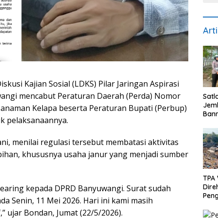
Art
usi Kajian Sosial (LDKS) Pilar Jaringan Aspirasi
angi mencabut Peraturan Daerah (Perda) Nomor
Satl
Jem
anaman Kelapa beserta Peraturan Bupati (Perbup)
Bann
k pelaksanaannya.
Kece
Pen
Uta
 menilai regulasi tersebut membatasi aktivitas
Kes
bihan, khususnya usaha janur yang menjadi sumber
TPA
Direh
hearing kepada DPRD Banyuwangi. Surat sudah
Peng
a Senin, 11 Mei 2026. Hari ini kami masih
Bera
,” ujar Bondan, Jumat (22/5/2026).
Mod