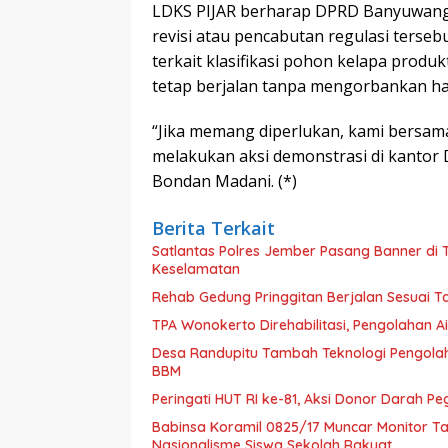
LDKS PIJAR berharap DPRD Banyuwang
revisi atau pencabutan regulasi terseb
terkait klasifikasi pohon kelapa prod
tetap berjalan tanpa mengorbankan h
“Jika memang diperlukan, kami bersama
melakukan aksi demonstrasi di kant
Bondan Madani. (*)
Berita Terkait
Satlantas Polres Jember Pasang Banner di
Keselamatan
Rehab Gedung Pringgitan Berjalan Sesuai T
TPA Wonokerto Direhabilitasi, Pengolahan Ai
Desa Randupitu Tambah Teknologi Pengolah
BBM
Peringati HUT RI ke-81, Aksi Donor Darah 
Babinsa Koramil 0825/17 Muncar Monitor Ta
Nasionalisme Siswa Sekolah Rakyat