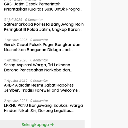
GKSI Jatim Desak Pemerintah
Prioritaskan Kualitas Susu untuk Program
Makan Bergizi Gratis
31 Juli 2026
0 Komentar
Satresnarkoba Polresta Banyuwangi Raih
Peringkat III Polda Jatim, Ungkap Barang
Bukti Narkoba Terbanyak Semester I
2026
1 Agustus 2026
0 Komentar
Gerak Cepat Polsek Puger Bongkar dan
Musnahkan Bangunan Diduga Jadi
Tempat Transaksi Okerbaya
1 Agustus 2026
0 Komentar
Serap Aspirasi Warga, Tri Laksono
Dorong Pencegahan Narkoba dan
Penguatan Literasi Digital Gen Z
1 Agustus 2026
0 Komentar
AKBP Alaiddin Resmi Jabat Kapolres
Jember, Tradisi Farewell and Welcome
Parade Berlangsung Khidmat
2 Agustus 2026
0 Komentar
LKKNU PCNU Banyuwangi Edukasi Warga
Hindari Nikah Siri, Dorong Legalitas
Perkawinan Lewat Isbat Nikah
Selengkapnya