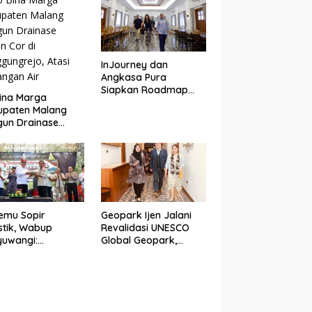
DI BIBIR PANTAI SELAT
BALI
InJourney dan
Angkasa Pura
Siapkan Roadmap
ina Marga
Pariwisata
upaten Malang
Banyuwangi Mulai
un Drainase
Event hingga
n Cor di
Konektivitas
gungrejo, Atasi
ngan Air
emu Sopir
Geopark Ijen Jalani
stik, Wabup
Revalidasi UNESCO
yuwangi:
Global Geopark,
emudi Urat Nadi
Banyuwangi
omi Indonesia
Tunjukkan Komitmen
Jaga Warisan Dunia