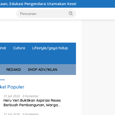
si Pengendara Utamakan Keselamatan
Rehab Gedung Pri
inal
Culture
Lifestyle/gaya hidup
REDAKSI
SHOP ADV/IKLAN
ikel Populer
31 Juli 2026
0 Komentar
Heru Veri Buktikan Aspirasi Reses
Berbuah Pembangunan, Warga
Sampaikan Usulan Baru
31 Juli 2026
0 Komentar