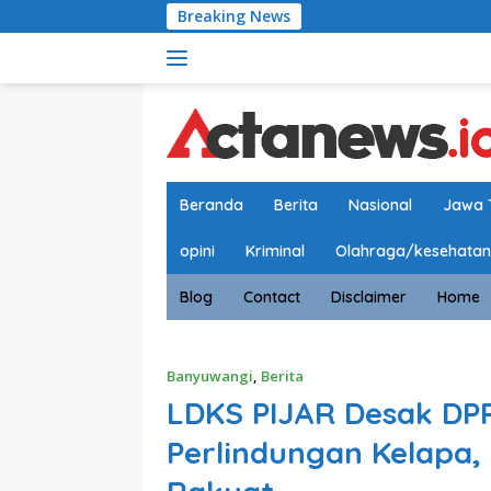
Langsung
Breaking News
Satlantas P
ke
konten
Beranda
Berita
Nasional
Jawa 
opini
Kriminal
Olahraga/kesehatan
Blog
Contact
Disclaimer
Home
Banyuwangi
,
Berita
LDKS PIJAR Desak DP
Perlindungan Kelapa,