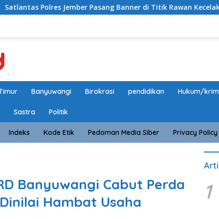
olres Jember Pasang Banner di Titik Rawan Kecelakaan, Eduka
Timur
Banyuwangi
Birokrasi
pendidikan
Hukum/krim
Sastra
Politik
Indeks
Kode Etik
Pedoman Media Siber
Privacy Policy
Art
RD Banyuwangi Cabut Perda
1
 Dinilai Hambat Usaha