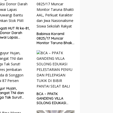
BBM
ngati HUT RI ke-81,
 Donor Darah
Babinsa Koramil
awai Lapas
0825/17 Muncar
yuwangi Bantu
Monitor Taruna Bhakti
nkan Stok PMI
AAL, Perkuat Karakter
dan Jiwa
Nasionalisme Siswa
Sekolah Rakyat
yur Hujan,
angat TNI dan
BCA – PPATK
a Tak Surut!
GANDENG VILLA
gres Jembatan
SOLONG EDUKASI
uda di Songgon
PELESTARIAN PENYU
i 87 Persen
DAN PELEPASAN TUKIK