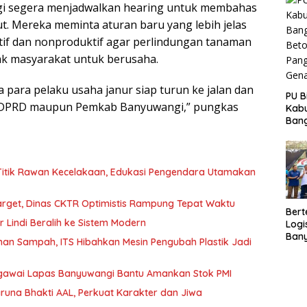
i segera menjadwalkan hearing untuk membahas
ut. Mereka meminta aturan baru yang lebih jelas
uktif dan nonproduktif agar perlindungan tanaman
ak masyarakat untuk berusaha.
 para pelaku usaha janur siap turun ke jalan dan
PU B
or DPRD maupun Pemkab Banyuwangi,” pungkas
Kab
Bang
Beto
Pang
Gena
 Titik Rawan Kecelakaan, Edukasi Pengendara Utamakan
arget, Dinas CKTR Optimistis Rampung Tepat Waktu
Bert
r Lindi Beralih ke Sistem Modern
Logi
Ban
an Sampah, ITS Hibahkan Mesin Pengubah Plastik Jadi
Peng
Ekon
Pegawai Lapas Banyuwangi Bantu Amankan Stok PMI
runa Bhakti AAL, Perkuat Karakter dan Jiwa