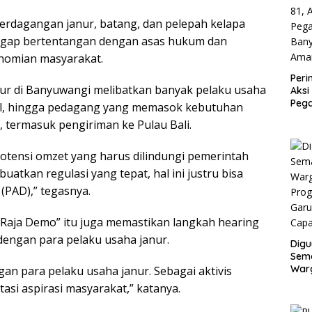
erdagangan janur, batang, dan pelepah kelapa
anggap bertentangan dengan asas hukum dan
nomian masyarakat.
Peri
ur di Banyuwangi melibatkan banyak pelaku usaha
Aksi
Peg
epul, hingga pedagang yang memasok kebutuhan
Ban
, termasuk pengiriman ke Pulau Bali.
Ama
otensi omzet yang harus dilindungi pemerintah
buatkan regulasi yang tepat, hal ini justru bisa
(PAD),” tegasnya.
i Raja Demo” itu juga memastikan langkah hearing
 dengan para pelaku usaha janur.
Digu
Sem
Warg
an para pelaku usaha janur. Sebagai aktivis
Pro
tasi aspirasi masyarakat,” katanya.
Gar
Capa