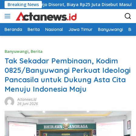
Langsung
i Sidoarjo Disorot, Biaya Rp25 Juta Disebut Masuk Rekening Pr
Breaking News
ke
konten
Beranda
Berita
Nasional
Jawa Timur
Banyuwangi
Bir
Banyuwangi
,
Berita
Tak Sekadar Pembinaan, Kodim
0825/Banyuwangi Perkuat Ideologi
Pancasila untuk Dukung Asta Cita
Menuju Indonesia Maju
Actanews.id
26 Juni 2026