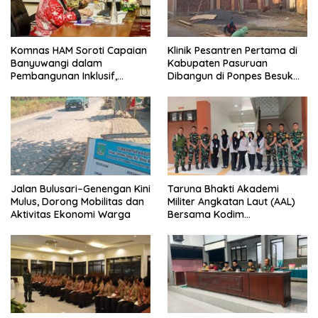
Komnas HAM Soroti Capaian
Klinik Pesantren Pertama di
Banyuwangi dalam
Kabupaten Pasuruan
Pembangunan Inklusif,
Dibangun di Ponpes Besuk
Diusulkan Ikut Penilaian HAM
Kejayan, Permudah Layanan
Nasional
Kesehatan Santri
Jalan Bulusari–Genengan Kini
Taruna Bhakti Akademi
Mulus, Dorong Mobilitas dan
Militer Angkatan Laut (AAL)
Aktivitas Ekonomi Warga
Bersama Kodim
0825/Banyuwangi Wujudkan
Generasi Disiplin dan Berjiwa
Nasionalis