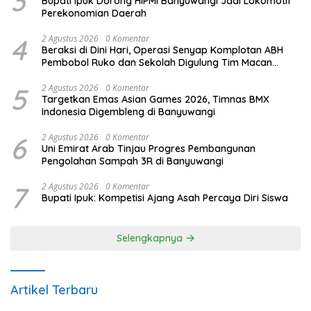
3
Bupati Ipuk Dorong HIPMI Banyuwangi Jadi Lokomotif
Perekonomian Daerah
4
2 Agustus 2026
0 Komentar
Beraksi di Dini Hari, Operasi Senyap Komplotan ABH
Pembobol Ruko dan Sekolah Digulung Tim Macan
Blambangan
5
2 Agustus 2026
0 Komentar
Targetkan Emas Asian Games 2026, Timnas BMX
Indonesia Digembleng di Banyuwangi
6
2 Agustus 2026
0 Komentar
Uni Emirat Arab Tinjau Progres Pembangunan
Pengolahan Sampah 3R di Banyuwangi
7
2 Agustus 2026
0 Komentar
Bupati Ipuk: Kompetisi Ajang Asah Percaya Diri Siswa
Selengkapnya
Artikel Terbaru