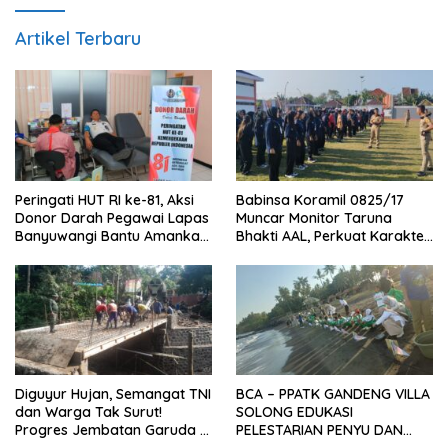
Artikel Terbaru
Peringati HUT RI ke-81, Aksi
Babinsa Koramil 0825/17
Donor Darah Pegawai Lapas
Muncar Monitor Taruna
Banyuwangi Bantu Amankan
Bhakti AAL, Perkuat Karakter
Stok PMI
dan Jiwa Nasionalisme Siswa
Sekolah Rakyat
Diguyur Hujan, Semangat TNI
BCA – PPATK GANDENG VILLA
dan Warga Tak Surut!
SOLONG EDUKASI
Progres Jembatan Garuda di
PELESTARIAN PENYU DAN
Songgon Capai 87 Persen
PELEPASAN TUKIK DI BIBIR