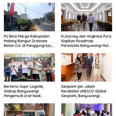
PANTAI SELAT BALI
PU Bina Marga Kabupaten
InJourney dan Angkasa Pura
Malang Bangun Drainase
Siapkan Roadmap
Beton Cor di Panggungrejo,
Pariwisata Banyuwangi Mulai
Atasi Genangan Air
Event hingga Konektivitas
Bertemu Sopir Logistik,
Geopark Ijen Jalani
Wabup Banyuwangi:
Revalidasi UNESCO Global
Pengemudi Urat Nadi
Geopark, Banyuwangi
Ekonomi Indonesia
Tunjukkan Komitmen Jaga
Warisan Dunia