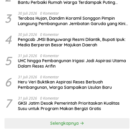
Bantu Perbaiki Rumah Warga Terdampak Puting
Beliung
3
30 Juli 2026
0 Komentar
Terobos Hujan, Dandim Koramil Songgon Pimpin
Langsung Pembangunan Jembatan Garuda yang Kini
Capai 80 Persen
4
30 Juli 2026
0 Komentar
Pengcab JMSI Banyuwangi Resmi Dilantik, Bupati Ipuk:
Media Berperan Besar Majukan Daerah
5
31 Juli 2026
0 Komentar
UHC hingga Pembangunan Irigasi Jadi Aspirasi Utama
Dalam Reses Arifin
6
31 Juli 2026
0 Komentar
Heru Veri Buktikan Aspirasi Reses Berbuah
Pembangunan, Warga Sampaikan Usulan Baru
7
31 Juli 2026
0 Komentar
GKSI Jatim Desak Pemerintah Prioritaskan Kualitas
Susu untuk Program Makan Bergizi Gratis
Selengkapnya