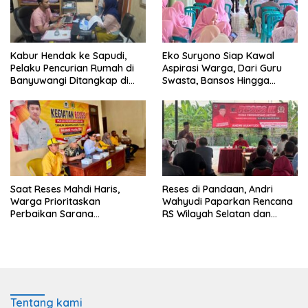
Kabur Hendak ke Sapudi,
Eko Suryono Siap Kawal
Pelaku Pencurian Rumah di
Aspirasi Warga, Dari Guru
Banyuwangi Ditangkap di
Swasta, Bansos Hingga
Pelabuhan Jangkar
Infrastruktur Jalan
Saat Reses Mahdi Haris,
Reses di Pandaan, Andri
Warga Prioritaskan
Wahyudi Paparkan Rencana
Perbaikan Sarana
RS Wilayah Selatan dan
Keagamaan dan Penguatan
Penguatan Layanan
Ekonomi
Kesehatan
Tentang kami