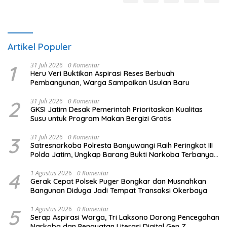
Artikel Populer
1
31 Juli 2026
0 Komentar
Heru Veri Buktikan Aspirasi Reses Berbuah
Pembangunan, Warga Sampaikan Usulan Baru
2
31 Juli 2026
0 Komentar
GKSI Jatim Desak Pemerintah Prioritaskan Kualitas
Susu untuk Program Makan Bergizi Gratis
3
31 Juli 2026
0 Komentar
Satresnarkoba Polresta Banyuwangi Raih Peringkat III
Polda Jatim, Ungkap Barang Bukti Narkoba Terbanyak
Semester I 2026
4
1 Agustus 2026
0 Komentar
Gerak Cepat Polsek Puger Bongkar dan Musnahkan
Bangunan Diduga Jadi Tempat Transaksi Okerbaya
5
1 Agustus 2026
0 Komentar
Serap Aspirasi Warga, Tri Laksono Dorong Pencegahan
Narkoba dan Penguatan Literasi Digital Gen Z