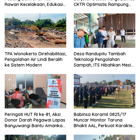
Rawan Kecelakaan, Edukasi
CKTR Optimistis Rampung
Pengendara Utamakan
Tepat Waktu
Keselamatan
TPA Wonokerto Direhabilitasi,
Desa Randupitu Tambah
Pengolahan Air Lindi Beralih
Teknologi Pengolahan
ke Sistem Modern
Sampah, ITS Hibahkan Mesin
Pengubah Plastik Jadi BBM
Peringati HUT RI ke-81, Aksi
Babinsa Koramil 0825/17
Donor Darah Pegawai Lapas
Muncar Monitor Taruna
Banyuwangi Bantu Amankan
Bhakti AAL, Perkuat Karakter
Stok PMI
dan Jiwa Nasionalisme Siswa
Sekolah Rakyat