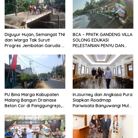
Diguyur Hujan, Semangat TNI
BCA – PPATK GANDENG VILLA
dan Warga Tak Surut!
SOLONG EDUKASI
Progres Jembatan Garuda di
PELESTARIAN PENYU DAN
Songgon Capai 87 Persen
PELEPASAN TUKIK DI BIBIR
PANTAI SELAT BALI
PU Bina Marga Kabupaten
InJourney dan Angkasa Pura
Malang Bangun Drainase
Siapkan Roadmap
Beton Cor di Panggungrejo,
Pariwisata Banyuwangi Mulai
Atasi Genangan Air
Event hingga Konektivitas