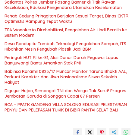
Satlantas Polres Jember Pasang Banner di Titik Rawan
Kecelakaan, Edukasi Pengendara Utamakan Keselamatan
Rehab Gedung Pringgitan Berjalan Sesuai Target, Dinas CKTR
Optimistis Rampung Tepat Waktu
TPA Wonokerto Direhabilitasi, Pengolahan Air Lindi Beralih ke
Sistem Modern
Desa Randupitu Tambah Teknologi Pengolahan Sampah, ITS
Hibahkan Mesin Pengubah Plastik Jadi BBM
Peringati HUT RI ke-81, Aksi Donor Darah Pegawai Lapas
Banyuwangi Bantu Amankan Stok PMI
Babinsa Koramil 0825/17 Muncar Monitor Taruna Bhakti AAL,
Perkuat Karakter dan Jiwa Nasionalisme Siswa Sekolah
Rakyat
Diguyur Hujan, Semangat TNI dan Warga Tak Surut! Progres
Jembatan Garuda di Songgon Capai 87 Persen
BCA – PPATK GANDENG VILLA SOLONG EDUKASI PELESTARIAN
PENYU DAN PELEPASAN TUKIK DI BIBIR PANTAI SELAT BALI