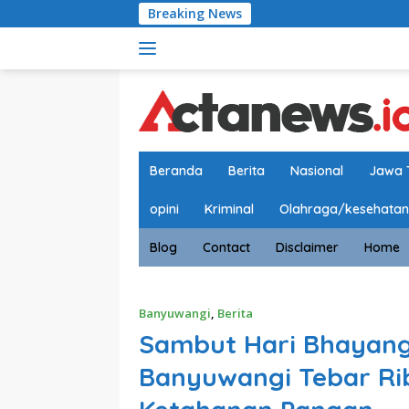
Langsung
Breaking News
Satlantas Polr
ke
konten
Beranda
Berita
Nasional
Jawa 
opini
Kriminal
Olahraga/kesehatan
Blog
Contact
Disclaimer
Home
Banyuwangi
,
Berita
Sambut Hari Bhayangk
Banyuwangi Tebar Rib