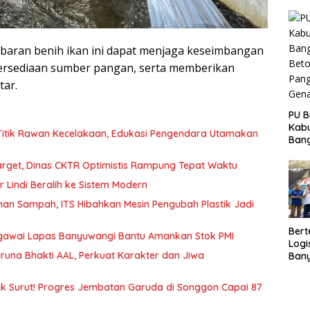
Pro
Gar
Capa
baran benih ikan ini dapat menjaga keseimbangan
tersediaan sumber pangan, serta memberikan
tar.
PU B
Kab
 Titik Rawan Kecelakaan, Edukasi Pengendara Utamakan
Bang
Beto
Pang
arget, Dinas CKTR Optimistis Rampung Tepat Waktu
Gena
r Lindi Beralih ke Sistem Modern
an Sampah, ITS Hibahkan Mesin Pengubah Plastik Jadi
Bert
Pegawai Lapas Banyuwangi Bantu Amankan Stok PMI
Logi
runa Bhakti AAL, Perkuat Karakter dan Jiwa
Ban
Peng
Ekon
k Surut! Progres Jembatan Garuda di Songgon Capai 87