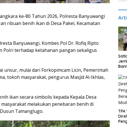
gkara ke-80 Tahun 2026, Polresta Banyuwangi
Art
an ribuan benih ikan di Desa Pakel, Kecamatan
resta Banyuwangi, Kombes Pol Dr. Rofiq Ripto
n Polri terhadap ketahanan pangan sekaligus
Satl
Jem
Bann
ai unsur, mulai dari Forkopimcam Licin, Pemerintah
Kece
Pen
ma, tokoh masyarakat, pengurus Masjid Al-Ikhlas,
Uta
Kes
nih ikan secara simbolis kepada Kepala Desa
ma masyarakat melakukan penebaran benih di
n Dusun Tamanglugo.
TPA
Direh
Peng
Bera