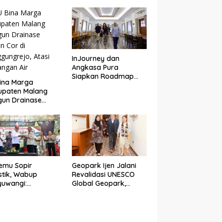
gres Jembatan
BALI
uda di Songgon
i 87 Persen
InJourney dan
Angkasa Pura
Siapkan Roadmap
ina Marga
Pariwisata
upaten Malang
Banyuwangi Mulai
un Drainase
Event hingga
n Cor di
Konektivitas
gungrejo, Atasi
ngan Air
emu Sopir
Geopark Ijen Jalani
stik, Wabup
Revalidasi UNESCO
yuwangi:
Global Geopark,
emudi Urat Nadi
Banyuwangi
omi Indonesia
Tunjukkan Komitmen
Jaga Warisan Dunia