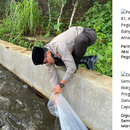
Mod
Peri
Aksi
Peg
Ban
Ama
Digu
Sem
Warg