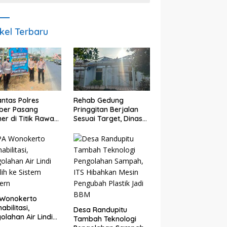
ikel Terbaru
antas Polres
Rehab Gedung
ber Pasang
Pringgitan Berjalan
er di Titik Rawan
Sesuai Target, Dinas
lakaan, Edukasi
CKTR Optimistis
gendara
Rampung Tepat
makan
Waktu
elamatan
 Wonokerto
abilitasi,
Desa Randupitu
olahan Air Lindi
Tambah Teknologi
lih ke Sistem