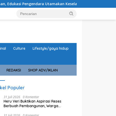
Pengendara Utamakan Keselamatan
Rehab Gedung Pringg
inal
Culture
Lifestyle/gaya hidup
REDAKSI
SHOP ADV/IKLAN
ikel Populer
31 Juli 2026
0 Komentar
Heru Veri Buktikan Aspirasi Reses
Berbuah Pembangunan, Warga
Sampaikan Usulan Baru
31 Juli 2026
0 Komentar