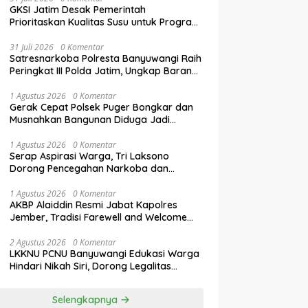
GKSI Jatim Desak Pemerintah
Prioritaskan Kualitas Susu untuk Program
Makan Bergizi Gratis
31 Juli 2026
0 Komentar
Satresnarkoba Polresta Banyuwangi Raih
Peringkat III Polda Jatim, Ungkap Barang
Bukti Narkoba Terbanyak Semester I
2026
1 Agustus 2026
0 Komentar
Gerak Cepat Polsek Puger Bongkar dan
Musnahkan Bangunan Diduga Jadi
Tempat Transaksi Okerbaya
1 Agustus 2026
0 Komentar
Serap Aspirasi Warga, Tri Laksono
Dorong Pencegahan Narkoba dan
Penguatan Literasi Digital Gen Z
1 Agustus 2026
0 Komentar
AKBP Alaiddin Resmi Jabat Kapolres
Jember, Tradisi Farewell and Welcome
Parade Berlangsung Khidmat
2 Agustus 2026
0 Komentar
LKKNU PCNU Banyuwangi Edukasi Warga
Hindari Nikah Siri, Dorong Legalitas
Perkawinan Lewat Isbat Nikah
Selengkapnya