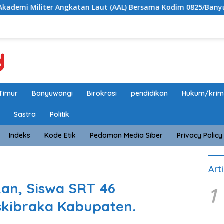
Angkatan Laut (AAL) Bersama Kodim 0825/Banyuwangi Wujudkan G
Timur
Banyuwangi
Birokrasi
pendidikan
Hukum/krim
Sastra
Politik
Indeks
Kode Etik
Pedoman Media Siber
Privacy Policy
Art
an, Siswa SRT 46
1
skibraka Kabupaten.