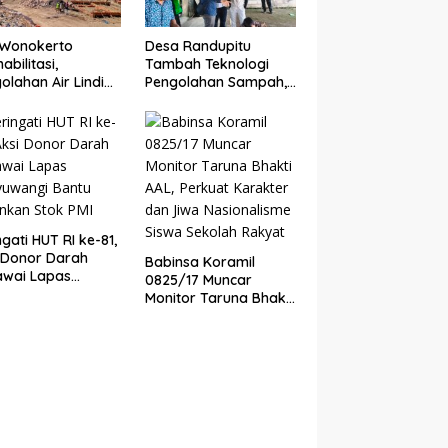
 Wonokerto
Desa Randupitu
abilitasi,
Tambah Teknologi
olahan Air Lindi
Pengolahan Sampah,
lih ke Sistem
ITS Hibahkan Mesin
ern
Pengubah Plastik Jadi
BBM
ngati HUT RI ke-81,
 Donor Darah
Babinsa Koramil
awai Lapas
0825/17 Muncar
yuwangi Bantu
Monitor Taruna Bhakti
nkan Stok PMI
AAL, Perkuat Karakter
dan Jiwa
Nasionalisme Siswa
Sekolah Rakyat