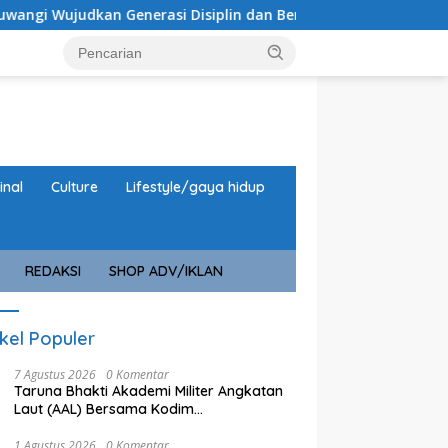
enerasi Disiplin dan Berjiwa Nasionalis
Perkuat Jiwa
inal
Culture
Lifestyle/gaya hidup
REDAKSI
SHOP ADV/IKLAN
ikel Populer
7 Agustus 2026
0 Komentar
Taruna Bhakti Akademi Militer Angkatan
Laut (AAL) Bersama Kodim
0825/Banyuwangi Wujudkan Generasi
Disiplin dan Berjiwa Nasionalis
1 Agustus 2026
0 Komentar