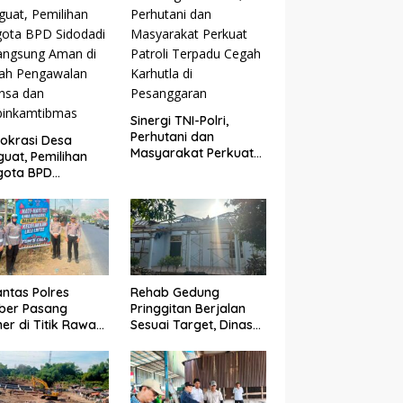
bangun Desa
Sinergi TNI-Polri,
Perhutani dan
okrasi Desa
Masyarakat Perkuat
uat, Pemilihan
Patroli Terpadu Cegah
gota BPD
Karhutla di
dadi Berlangsung
Pesanggaran
n di Bawah
gawalan Babinsa
binkamtibmas
antas Polres
Rehab Gedung
ber Pasang
Pringgitan Berjalan
er di Titik Rawan
Sesuai Target, Dinas
lakaan, Edukasi
CKTR Optimistis
gendara
Rampung Tepat
makan
Waktu
elamatan