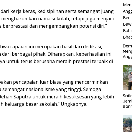
Mem
a dari kerja keras, kedisiplinan serta semangat juang
nya mengharumkan nama sekolah, tetapi juga menjadi
us berprestasi dan mengembangkan potensi diri.”
wa capaian ini merupakan hasil dari dedikasi,
Dem
Meng
 dari berbagai pihak. Diharapkan, keberhasilan ini
Ang
nya untuk terus berusaha meraih prestasi terbaik di
Sido
Ama
Pen
dan
upakan pencapaian luar biasa yang mencerminkan
Bha
rta semangat nasionalisme yang tinggi. Semoga
Satl
i Rehan Saputra untuk meraih kesuksesan yang lebih
Jem
uh keluarga besar sekolah.” Ungkapnya.
Bann
Kece
Pen
Uta
Kes