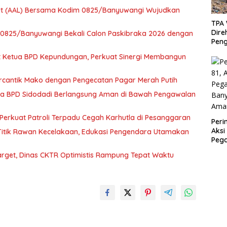
aut (AAL) Bersama Kodim 0825/Banyuwangi Wujudkan
TPA
Direh
m 0825/Banyuwangi Bekali Calon Paskibraka 2026 dengan
Peng
Bera
t Ketua BPD Kepundungan, Perkuat Sinergi Membangun
Mod
ercantik Mako dengan Pengecatan Pagar Merah Putih
ta BPD Sidodadi Berlangsung Aman di Bawah Pengawalan
t Perkuat Patroli Terpadu Cegah Karhutla di Pesanggaran
Peri
Aksi
 Titik Rawan Kecelakaan, Edukasi Pengendara Utamakan
Peg
Ban
arget, Dinas CKTR Optimistis Rampung Tepat Waktu
Ama