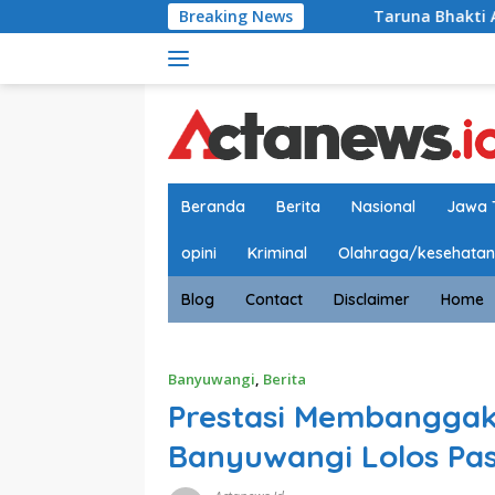
Langsung
Breaking News
Taruna Bhakti Akademi Militer 
ke
konten
Beranda
Berita
Nasional
Jawa 
opini
Kriminal
Olahraga/kesehatan
Blog
Contact
Disclaimer
Home
Banyuwangi
,
Berita
Prestasi Membanggak
Banyuwangi Lolos Pa