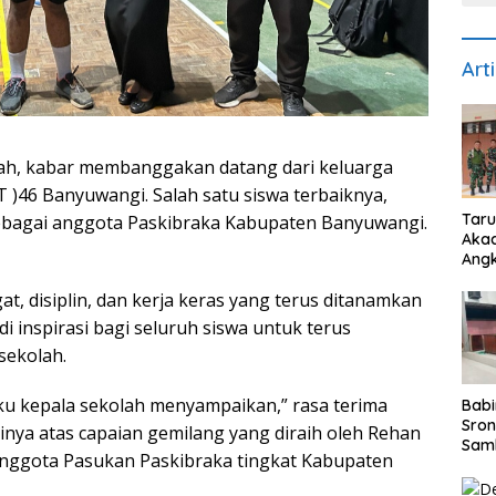
Art
llah, kabar membanggakan datang dari keluarga
T )46 Banyuwangi. Salah satu siswa terbaiknya,
Taru
 sebagai anggota Paskibraka Kabupaten Banyuwangi.
Akad
Angk
Ber
at, disiplin, dan kerja keras yang terus ditanamkan
082
Wuju
i inspirasi bagi seluruh siswa untuk terus
Disi
sekolah.
Nasi
laku kepala sekolah menyampaikan,” rasa terima
Babi
Sron
ginya atas capaian gemilang yang diraih oleh Rehan
Sam
anggota Pasukan Paskibraka tingkat Kabupaten
Kep
Perk