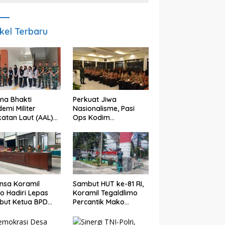
ikel Terbaru
na Bhakti
Perkuat Jiwa
emi Militer
Nasionalisme, Pasi
atan Laut (AAL)
Ops Kodim
sama Kodim
0825/Banyuwangi
5/Banyuwangi
Bekali Calon
dkan Generasi
Paskibraka 2026
plin dan Berjiwa
dengan Wawasan
onalis
Kebangsaan
nsa Koramil
Sambut HUT ke-81 RI,
o Hadiri Lepas
Koramil Tegaldlimo
but Ketua BPD
Percantik Mako
undungan,
dengan Pengecatan
uat Sinergi
Pagar Merah Putih