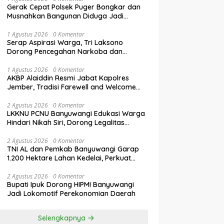
Gerak Cepat Polsek Puger Bongkar dan
Musnahkan Bangunan Diduga Jadi
Tempat Transaksi Okerbaya
1 Agustus 2026
0 Komentar
Serap Aspirasi Warga, Tri Laksono
Dorong Pencegahan Narkoba dan
Penguatan Literasi Digital Gen Z
1 Agustus 2026
0 Komentar
AKBP Alaiddin Resmi Jabat Kapolres
Jember, Tradisi Farewell and Welcome
Parade Berlangsung Khidmat
2 Agustus 2026
0 Komentar
LKKNU PCNU Banyuwangi Edukasi Warga
Hindari Nikah Siri, Dorong Legalitas
Perkawinan Lewat Isbat Nikah
2 Agustus 2026
0 Komentar
TNI AL dan Pemkab Banyuwangi Garap
1.200 Hektare Lahan Kedelai, Perkuat
Swasembada Pangan Nasional
2 Agustus 2026
0 Komentar
Bupati Ipuk Dorong HIPMI Banyuwangi
Jadi Lokomotif Perekonomian Daerah
Selengkapnya