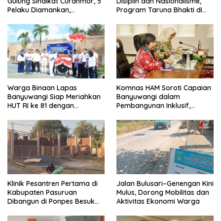
Gulung Sindikat Curanmor, 5
Disiplin dan Nasionalisme,
Pelaku Diamankan,
Program Taruna Bhakti di
Terungkap Beraksi di 8 TKP
Banyuwangi Resmi Ditutup
Banyuwangi
Warga Binaan Lapas
Komnas HAM Soroti Capaian
Banyuwangi Siap Meriahkan
Banyuwangi dalam
HUT RI ke 81 dengan
Pembangunan Inklusif,
Berbagai Perlombaan
Diusulkan Ikut Penilaian HAM
Nasional
Klinik Pesantren Pertama di
Jalan Bulusari–Genengan Kini
Kabupaten Pasuruan
Mulus, Dorong Mobilitas dan
Dibangun di Ponpes Besuk
Aktivitas Ekonomi Warga
Kejayan, Permudah Layanan
Kesehatan Santri