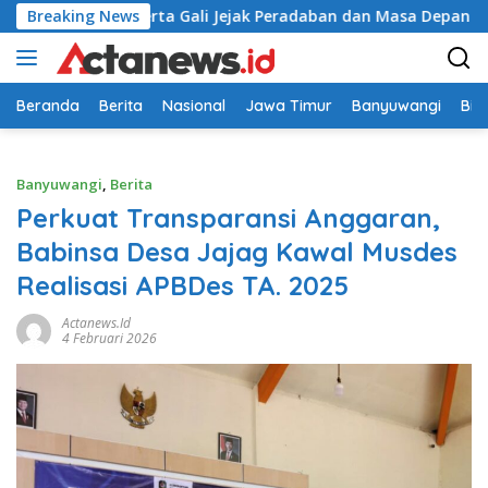
Langsung
ribu Peserta Gali Jejak Peradaban dan Masa Depan Budaya Indo
Breaking News
ke
konten
Beranda
Berita
Nasional
Jawa Timur
Banyuwangi
Bir
Banyuwangi
,
Berita
Perkuat Transparansi Anggaran,
Babinsa Desa Jajag Kawal Musdes
Realisasi APBDes TA. 2025
Actanews.id
4 Februari 2026