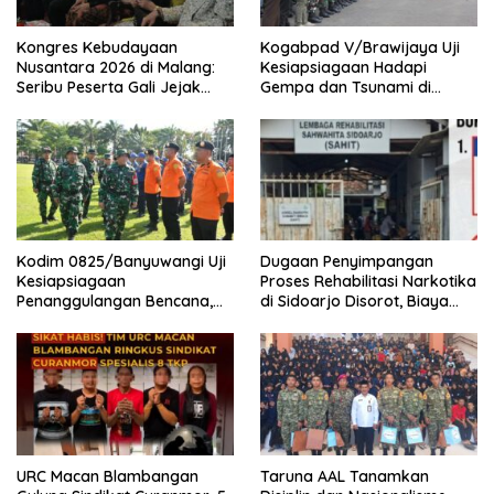
Kongres Kebudayaan
Kogabpad V/Brawijaya Uji
Nusantara 2026 di Malang:
Kesiapsiagaan Hadapi
Seribu Peserta Gali Jejak
Gempa dan Tsunami di
Peradaban dan Masa Depan
Banyuwangi
Budaya Indonesia
Kodim 0825/Banyuwangi Uji
Dugaan Penyimpangan
Kesiapsiagaan
Proses Rehabilitasi Narkotika
Penanggulangan Bencana,
di Sidoarjo Disorot, Biaya
419 Personel Dikerahkan
Rp25 Juta Disebut Masuk
Rekening Pribadi
URC Macan Blambangan
Taruna AAL Tanamkan