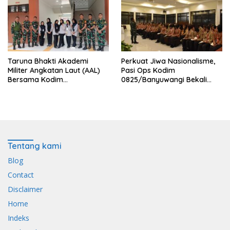
Taruna Bhakti Akademi
Perkuat Jiwa Nasionalisme,
Militer Angkatan Laut (AAL)
Pasi Ops Kodim
Bersama Kodim
0825/Banyuwangi Bekali
0825/Banyuwangi Wujudkan
Calon Paskibraka 2026
Generasi Disiplin dan Berjiwa
dengan Wawasan
Nasionalis
Kebangsaan
Tentang kami
Blog
Contact
Disclaimer
Home
Indeks