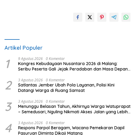
Artikel Populer
1
9 Agustus 2026
0 Komentar
Kongres Kebudayaan Nusantara 2026 di Malang:
Seribu Peserta Gali Jejak Peradaban dan Masa Depan
Budaya Indonesia
2
3 Agustus 2026
0 Komentar
Satlantas Jember Ubah Pola Layanan, Polisi Kini
Datangi Warga di Ruang Samsat
3
3 Agustus 2026
0 Komentar
Menunggu Belasan Tahun, Akhirnya Warga Watuprapat
– Semedusari, Nguling Nikmati Akses Jalan yang Lebih
Layak
4
3 Agustus 2026
0 Komentar
Respons Parpol Beragam, Wacana Pemekaran Dapil
Pasuruan Diminta Dikaji Matang