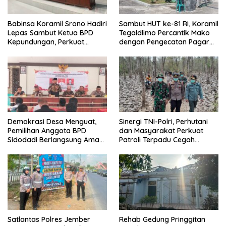
Babinsa Koramil Srono Hadiri
Sambut HUT ke-81 RI, Koramil
Lepas Sambut Ketua BPD
Tegaldlimo Percantik Mako
Kepundungan, Perkuat
dengan Pengecatan Pagar
Sinergi Membangun Desa
Merah Putih
Demokrasi Desa Menguat,
Sinergi TNI-Polri, Perhutani
Pemilihan Anggota BPD
dan Masyarakat Perkuat
Sidodadi Berlangsung Aman
Patroli Terpadu Cegah
di Bawah Pengawalan
Karhutla di Pesanggaran
Babinsa dan
Bhabinkamtibmas
Satlantas Polres Jember
Rehab Gedung Pringgitan