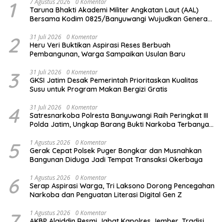
1
7 Agustus 2026
0 Komentar
Taruna Bhakti Akademi Militer Angkatan Laut (AAL)
Bersama Kodim 0825/Banyuwangi Wujudkan Generasi
Disiplin dan Berjiwa Nasionalis
2
31 Juli 2026
0 Komentar
Heru Veri Buktikan Aspirasi Reses Berbuah
Pembangunan, Warga Sampaikan Usulan Baru
3
31 Juli 2026
0 Komentar
GKSI Jatim Desak Pemerintah Prioritaskan Kualitas
Susu untuk Program Makan Bergizi Gratis
4
31 Juli 2026
0 Komentar
Satresnarkoba Polresta Banyuwangi Raih Peringkat III
Polda Jatim, Ungkap Barang Bukti Narkoba Terbanyak
Semester I 2026
5
1 Agustus 2026
0 Komentar
Gerak Cepat Polsek Puger Bongkar dan Musnahkan
Bangunan Diduga Jadi Tempat Transaksi Okerbaya
6
1 Agustus 2026
0 Komentar
Serap Aspirasi Warga, Tri Laksono Dorong Pencegahan
Narkoba dan Penguatan Literasi Digital Gen Z
7
1 Agustus 2026
0 Komentar
AKBP Alaiddin Resmi Jabat Kapolres Jember, Tradisi