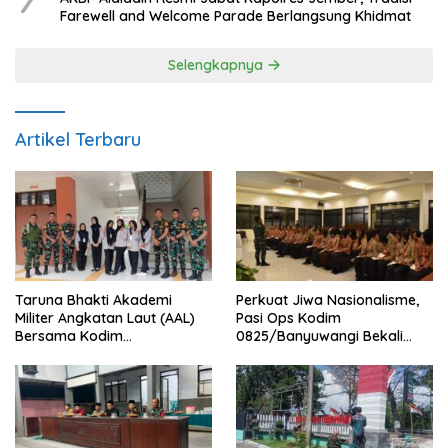
Farewell and Welcome Parade Berlangsung Khidmat
Selengkapnya
Artikel Terbaru
Taruna Bhakti Akademi
Perkuat Jiwa Nasionalisme,
Militer Angkatan Laut (AAL)
Pasi Ops Kodim
Bersama Kodim
0825/Banyuwangi Bekali
0825/Banyuwangi Wujudkan
Calon Paskibraka 2026
Generasi Disiplin dan Berjiwa
dengan Wawasan
Nasionalis
Kebangsaan