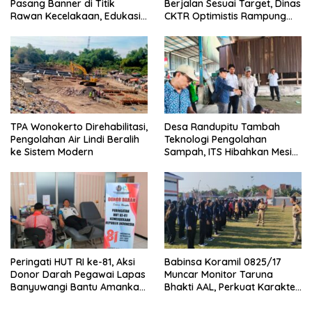
Pasang Banner di Titik
Berjalan Sesuai Target, Dinas
Rawan Kecelakaan, Edukasi
CKTR Optimistis Rampung
Pengendara Utamakan
Tepat Waktu
Keselamatan
TPA Wonokerto Direhabilitasi,
Desa Randupitu Tambah
Pengolahan Air Lindi Beralih
Teknologi Pengolahan
ke Sistem Modern
Sampah, ITS Hibahkan Mesin
Pengubah Plastik Jadi BBM
Peringati HUT RI ke-81, Aksi
Babinsa Koramil 0825/17
Donor Darah Pegawai Lapas
Muncar Monitor Taruna
Banyuwangi Bantu Amankan
Bhakti AAL, Perkuat Karakter
Stok PMI
dan Jiwa Nasionalisme Siswa
Sekolah Rakyat