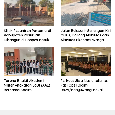
Klinik Pesantren Pertama di
Jalan Bulusari–Genengan Kini
Kabupaten Pasuruan
Mulus, Dorong Mobilitas dan
Dibangun di Ponpes Besuk
Aktivitas Ekonomi Warga
Kejayan, Permudah Layanan
Kesehatan Santri
Taruna Bhakti Akademi
Perkuat Jiwa Nasionalisme,
Militer Angkatan Laut (AAL)
Pasi Ops Kodim
Bersama Kodim
0825/Banyuwangi Bekali
0825/Banyuwangi Wujudkan
Calon Paskibraka 2026
Generasi Disiplin dan Berjiwa
dengan Wawasan
Nasionalis
Kebangsaan