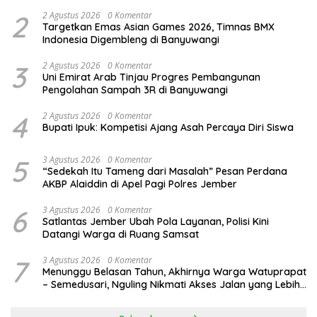
Budaya Indonesia
2
2 Agustus 2026
0 Komentar
Targetkan Emas Asian Games 2026, Timnas BMX
Indonesia Digembleng di Banyuwangi
3
2 Agustus 2026
0 Komentar
Uni Emirat Arab Tinjau Progres Pembangunan
Pengolahan Sampah 3R di Banyuwangi
4
2 Agustus 2026
0 Komentar
Bupati Ipuk: Kompetisi Ajang Asah Percaya Diri Siswa
5
3 Agustus 2026
0 Komentar
“Sedekah Itu Tameng dari Masalah” Pesan Perdana
AKBP Alaiddin di Apel Pagi Polres Jember
6
3 Agustus 2026
0 Komentar
Satlantas Jember Ubah Pola Layanan, Polisi Kini
Datangi Warga di Ruang Samsat
7
3 Agustus 2026
0 Komentar
Menunggu Belasan Tahun, Akhirnya Warga Watuprapat
– Semedusari, Nguling Nikmati Akses Jalan yang Lebih
Layak