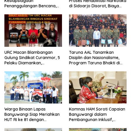
Kesiapsiagaan
Proses Rehabilitasi Narkotika
Penanggulangan Bencana,
di Sidoarjo Disorot, Biaya
419 Personel Dikerahkan
Rp25 Juta Disebut Masuk
Rekening Pribadi
URC Macan Blambangan
Taruna AAL Tanamkan
Gulung Sindikat Curanmor, 5
Disiplin dan Nasionalisme,
Pelaku Diamankan,
Program Taruna Bhakti di
Terungkap Beraksi di 8 TKP
Banyuwangi Resmi Ditutup
Banyuwangi
Warga Binaan Lapas
Komnas HAM Soroti Capaian
Banyuwangi Siap Meriahkan
Banyuwangi dalam
HUT RI ke 81 dengan
Pembangunan Inklusif,
Berbagai Perlombaan
Diusulkan Ikut Penilaian HAM
Nasional