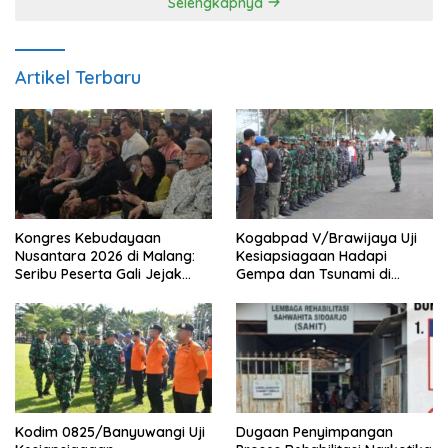
Selengkapnya
Artikel Terbaru
Kongres Kebudayaan
Kogabpad V/Brawijaya Uji
Nusantara 2026 di Malang:
Kesiapsiagaan Hadapi
Seribu Peserta Gali Jejak
Gempa dan Tsunami di
Peradaban dan Masa Depan
Banyuwangi
Budaya Indonesia
Kodim 0825/Banyuwangi Uji
Dugaan Penyimpangan