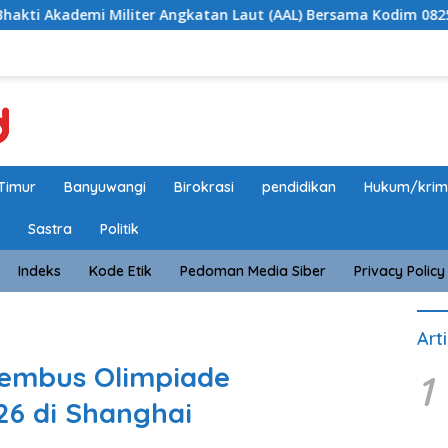
iter Angkatan Laut (AAL) Bersama Kodim 0825/Banyuwangi Wujud
Timur
Banyuwangi
Birokrasi
pendidikan
Hukum/krim
Sastra
Politik
Indeks
Kode Etik
Pedoman Media Siber
Privacy Policy
Art
Tembus Olimpiade
1
6 di Shanghai