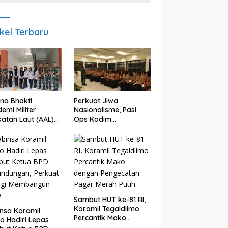
ikel Terbaru
na Bhakti
Perkuat Jiwa
emi Militer
Nasionalisme, Pasi
atan Laut (AAL)
Ops Kodim
sama Kodim
0825/Banyuwangi
5/Banyuwangi
Bekali Calon
dkan Generasi
Paskibraka 2026
plin dan Berjiwa
dengan Wawasan
onalis
Kebangsaan
Sambut HUT ke-81 RI,
Koramil Tegaldlimo
nsa Koramil
Percantik Mako
o Hadiri Lepas
dengan Pengecatan