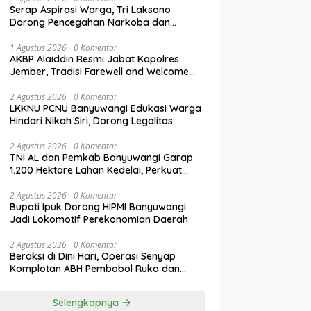
Serap Aspirasi Warga, Tri Laksono
Dorong Pencegahan Narkoba dan
Penguatan Literasi Digital Gen Z
1 Agustus 2026
0 Komentar
AKBP Alaiddin Resmi Jabat Kapolres
Jember, Tradisi Farewell and Welcome
Parade Berlangsung Khidmat
2 Agustus 2026
0 Komentar
LKKNU PCNU Banyuwangi Edukasi Warga
Hindari Nikah Siri, Dorong Legalitas
Perkawinan Lewat Isbat Nikah
2 Agustus 2026
0 Komentar
TNI AL dan Pemkab Banyuwangi Garap
1.200 Hektare Lahan Kedelai, Perkuat
Swasembada Pangan Nasional
2 Agustus 2026
0 Komentar
Bupati Ipuk Dorong HIPMI Banyuwangi
Jadi Lokomotif Perekonomian Daerah
2 Agustus 2026
0 Komentar
Beraksi di Dini Hari, Operasi Senyap
Komplotan ABH Pembobol Ruko dan
Sekolah Digulung Tim Macan
Blambangan
Selengkapnya