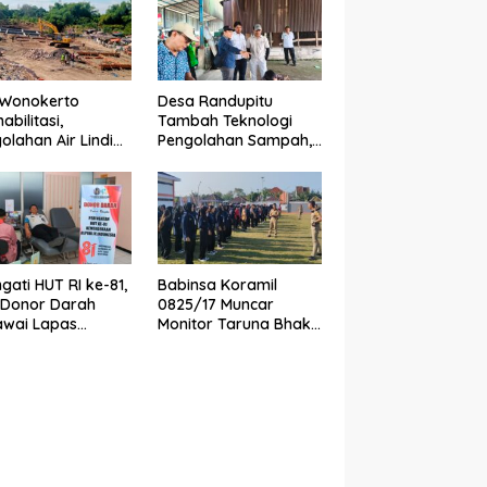
makan
Waktu
elamatan
 Wonokerto
Desa Randupitu
abilitasi,
Tambah Teknologi
olahan Air Lindi
Pengolahan Sampah,
lih ke Sistem
ITS Hibahkan Mesin
ern
Pengubah Plastik Jadi
BBM
ngati HUT RI ke-81,
Babinsa Koramil
 Donor Darah
0825/17 Muncar
awai Lapas
Monitor Taruna Bhakti
yuwangi Bantu
AAL, Perkuat Karakter
nkan Stok PMI
dan Jiwa
Nasionalisme Siswa
Sekolah Rakyat