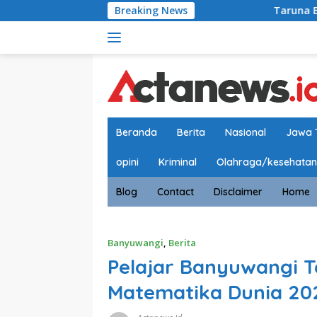
Langsung
Breaking News
Taruna Bhakti Akademi Mil
ke
konten
Beranda
Berita
Nasional
Jawa 
opini
Kriminal
Olahraga/kesehatan
Blog
Contact
Disclaimer
Home
Banyuwangi
,
Berita
Pelajar Banyuwangi 
Matematika Dunia 202