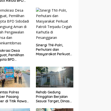
but Ketua BPD
Pagar Merah Putih
undungan,
uat Sinergi
bangun Desa
Sinergi TNI-Polri,
Perhutani dan
okrasi Desa
Masyarakat Perkuat
uat, Pemilihan
Patroli Terpadu Cegah
gota BPD
Karhutla di
dadi Berlangsung
Pesanggaran
n di Bawah
gawalan Babinsa
binkamtibmas
antas Polres
Rehab Gedung
ber Pasang
Pringgitan Berjalan
er di Titik Rawan
Sesuai Target, Dinas
lakaan, Edukasi
CKTR Optimistis
gendara
Rampung Tepat