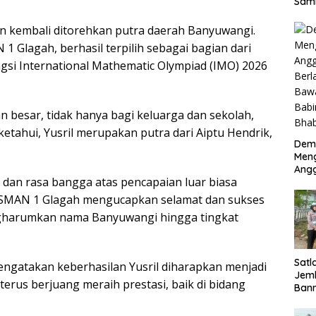
Sam
Kep
Perk
kembali ditorehkan putra daerah Banyuwangi.
Mem
1 Glagah, berhasil terpilih sebagai bagian dari
gsi International Mathematic Olympiad (IMO) 2026
n besar, tidak hanya bagi keluarga dan sekolah,
etahui, Yusril merupakan putra dari Aiptu Hendrik,
Dem
Meng
Ang
dan rasa bangga atas pencapaian luar biasa
Sido
Ama
, SMAN 1 Glagah mengucapkan selamat dan sukses
Pen
ngharumkan nama Banyuwangi hingga tingkat
dan
Bha
Satl
 mengatakan keberhasilan Yusril diharapkan menjadi
Jem
 terus berjuang meraih prestasi, baik di bidang
Bann
Kece
Pen