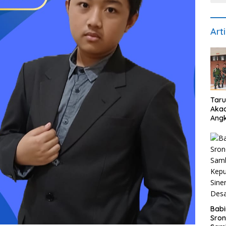
Art
Taru
Akad
Angk
Ber
082
Wuju
Disi
Nasi
Babi
Sron