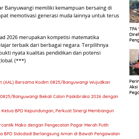
Uta
jar Banyuwangi memiliki kemampuan bersaing di
Kes
dapat memotivasi generasi muda lainnya untuk terus
TPA
Direh
iad 2026 merupakan kompetisi matematika
Peng
jar terbaik dari berbagai negara. Terpilihnya
Bera
Mod
bukti nyata kualitas pendidikan dan potensi
obal. (***)
Peri
aut (AAL) Bersama Kodim 0825/Banyuwangi Wujudkan
Aksi
Peg
m 0825/Banyuwangi Bekali Calon Paskibraka 2026 dengan
Ban
Ama
t Ketua BPD Kepundungan, Perkuat Sinergi Membangun
ercantik Mako dengan Pengecatan Pagar Merah Putih
ta BPD Sidodadi Berlangsung Aman di Bawah Pengawalan