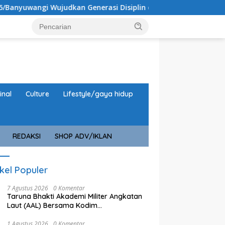
kan Generasi Disiplin dan Berjiwa Nasionalis
Perkuat
inal
Culture
Lifestyle/gaya hidup
REDAKSI
SHOP ADV/IKLAN
ikel Populer
7 Agustus 2026
0 Komentar
Taruna Bhakti Akademi Militer Angkatan
Laut (AAL) Bersama Kodim
0825/Banyuwangi Wujudkan Generasi
Disiplin dan Berjiwa Nasionalis
1 Agustus 2026
0 Komentar