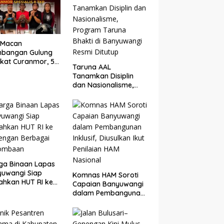
erahkan
Disebut Masuk
Rekening Pribadi
 Macan
mbangan Gulung
ikat Curanmor, 5
Taruna AAL
ku Diamankan,
Tanamkan Disiplin
ngkap Beraksi di
dan Nasionalisme,
KP Banyuwangi
Program Taruna
Bhakti di Banyuwangi
Resmi Ditutup
ga Binaan Lapas
uwangi Siap
Komnas HAM Soroti
ahkan HUT RI ke
Capaian Banyuwangi
engan Berbagai
dalam Pembangunan
lombaan
Inklusif, Diusulkan Ikut
Penilaian HAM
Nasional