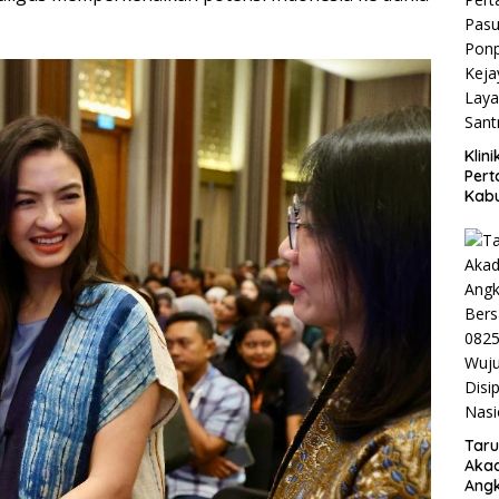
Klin
Pert
Kab
Diba
Besu
Per
Kese
Taru
Akad
Angk