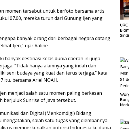
Dik
an momen tersebut untuk berfoto bersama artis
ukul 07.00, mereka turun dari Gunung Ijen yang
URC
Bla
Sind
mengapa banyak orang dari berbagai negara datang
Pela
hat Ijen,” ujar Raline.
Teru
8 T
 banyak destinasi kelas dunia daerah ini juga
erjaga. “Tidak hanya alamnya yang indah dan
ki seni budaya yang kuat dan terus terjaga,” kata
7 itu, bersama Ariel NOAH.
jen menjadi salah satu momen paling berkesan
War
berjuluk Sunrise of Java tersebut.
Bany
Meri
81 d
omunikasi dan Digital (Menkomdigi) Bidang
Per
itu mengatakan, salah satu tugas yang diembannya
kaligus memperkenalkan potensi Indonesia ke dunia