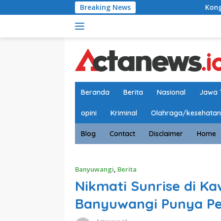
Langsung
Breaking News
Kongres Kebudayaan Nusan
ke
konten
Beranda
Berita
Nasional
Jawa 
opini
Kriminal
Olahraga/kesehatan
Blog
Contact
Disclaimer
Home
Banyuwangi
,
Berita
Nikmati Sunrise di Ka
Banyuwangi Punya Pe