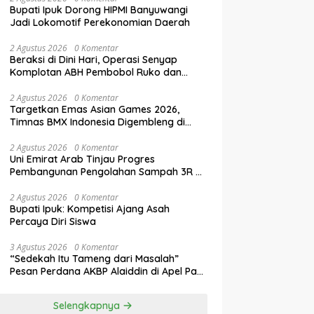
Bupati Ipuk Dorong HIPMI Banyuwangi
Jadi Lokomotif Perekonomian Daerah
2 Agustus 2026
0 Komentar
Beraksi di Dini Hari, Operasi Senyap
Komplotan ABH Pembobol Ruko dan
Sekolah Digulung Tim Macan
Blambangan
2 Agustus 2026
0 Komentar
Targetkan Emas Asian Games 2026,
Timnas BMX Indonesia Digembleng di
Banyuwangi
2 Agustus 2026
0 Komentar
Uni Emirat Arab Tinjau Progres
Pembangunan Pengolahan Sampah 3R di
Banyuwangi
2 Agustus 2026
0 Komentar
Bupati Ipuk: Kompetisi Ajang Asah
Percaya Diri Siswa
3 Agustus 2026
0 Komentar
“Sedekah Itu Tameng dari Masalah”
Pesan Perdana AKBP Alaiddin di Apel Pagi
Polres Jember
Selengkapnya