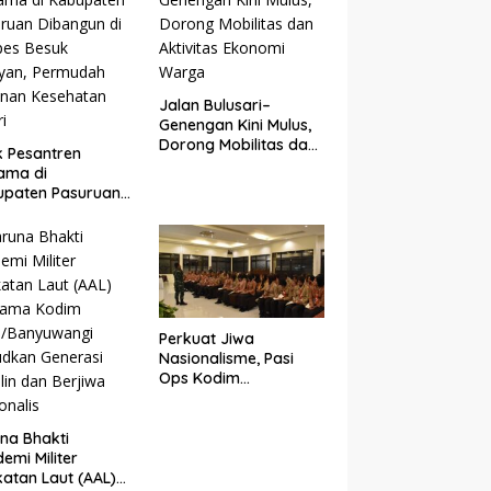
Jalan Bulusari–
Genengan Kini Mulus,
Dorong Mobilitas dan
ik Pesantren
Aktivitas Ekonomi
ama di
Warga
upaten Pasuruan
ngun di Ponpes
k Kejayan,
mudah Layanan
hatan Santri
Perkuat Jiwa
Nasionalisme, Pasi
Ops Kodim
0825/Banyuwangi
Bekali Calon
Paskibraka 2026
na Bhakti
dengan Wawasan
emi Militer
Kebangsaan
atan Laut (AAL)