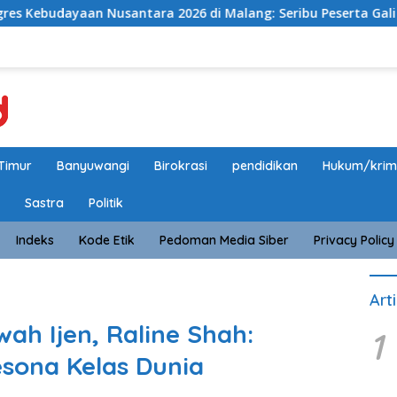
tara 2026 di Malang: Seribu Peserta Gali Jejak Peradaban da
Timur
Banyuwangi
Birokrasi
pendidikan
Hukum/krim
Sastra
Politik
Indeks
Kode Etik
Pedoman Media Siber
Privacy Policy
Art
wah Ijen, Raline Shah:
1
sona Kelas Dunia