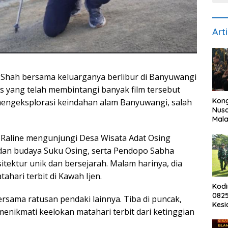
Art
Shah bersama keluarganya berlibur di Banyuwangi
tis yang telah membintangi banyak film tersebut
Kon
engeksplorasi keindahan alam Banyuwangi, salah
Nusa
Mala
Pese
, Raline mengunjungi Desa Wisata Adat Osing
Per
Dep
 dan budaya Suku Osing, serta Pendopo Sabha
Indo
tektur unik dan bersejarah. Malam harinya, dia
hari terbit di Kawah Ijen.
Kod
0825
ersama ratusan pendaki lainnya. Tiba di puncak,
Kesi
menikmati keelokan matahari terbit dari ketinggian
Pen
Benc