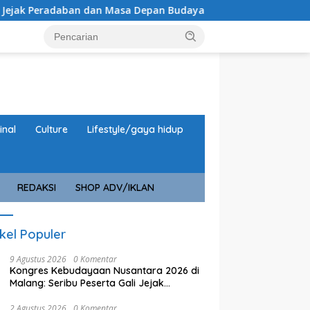
n Masa Depan Budaya Indonesia
Kogabpad V/Brawijaya 
inal
Culture
Lifestyle/gaya hidup
REDAKSI
SHOP ADV/IKLAN
ikel Populer
9 Agustus 2026
0 Komentar
Kongres Kebudayaan Nusantara 2026 di
Malang: Seribu Peserta Gali Jejak
Peradaban dan Masa Depan Budaya
Indonesia
2 Agustus 2026
0 Komentar