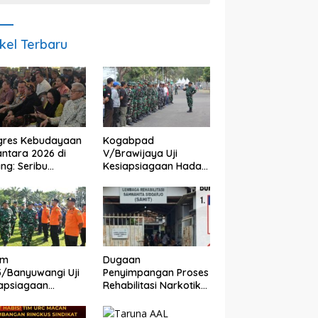
ikel Terbaru
gres Kebudayaan
Kogabpad
ntara 2026 di
V/Brawijaya Uji
ng: Seribu
Kesiapsiagaan Hadapi
rta Gali Jejak
Gempa dan Tsunami
adaban dan Masa
di Banyuwangi
an Budaya
nesia
im
Dugaan
/Banyuwangi Uji
Penyimpangan Proses
apsiagaan
Rehabilitasi Narkotika
anggulangan
di Sidoarjo Disorot,
ana, 419 Personel
Biaya Rp25 Juta