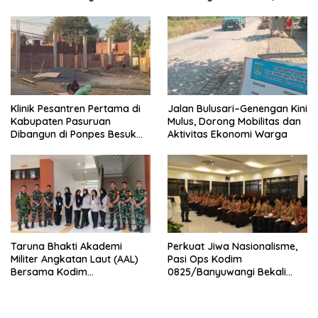
Berbagai Perlombaan
Diusulkan Ikut Penilaian HAM
Nasional
Klinik Pesantren Pertama di
Jalan Bulusari–Genengan Kini
Kabupaten Pasuruan
Mulus, Dorong Mobilitas dan
Dibangun di Ponpes Besuk
Aktivitas Ekonomi Warga
Kejayan, Permudah Layanan
Kesehatan Santri
Taruna Bhakti Akademi
Perkuat Jiwa Nasionalisme,
Militer Angkatan Laut (AAL)
Pasi Ops Kodim
Bersama Kodim
0825/Banyuwangi Bekali
0825/Banyuwangi Wujudkan
Calon Paskibraka 2026
Generasi Disiplin dan Berjiwa
dengan Wawasan
Nasionalis
Kebangsaan