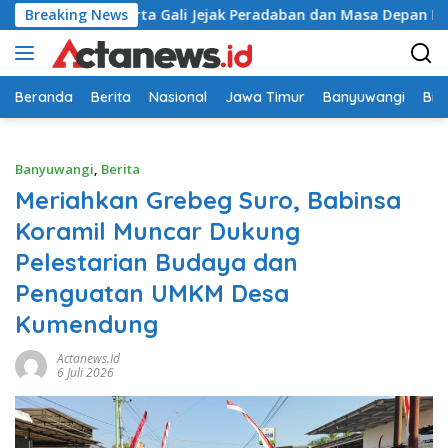
Langsung
ribu Peserta Gali Jejak Peradaban dan Masa Depan Budaya Ind
Breaking News
ke
konten
Beranda
Berita
Nasional
Jawa Timur
Banyuwangi
Bir
Banyuwangi
,
Berita
Meriahkan Grebeg Suro, Babinsa
Koramil Muncar Dukung
Pelestarian Budaya dan
Penguatan UMKM Desa
Kumendung
Actanews.id
6 Juli 2026