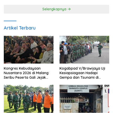
Selengkapnya
Artikel Terbaru
Kongres Kebudayaan
Kogabpad V/Brawijaya Uji
Nusantara 2026 di Malang:
Kesiapsiagaan Hadapi
Seribu Peserta Gali Jejak
Gempa dan Tsunami di
Peradaban dan Masa Depan
Banyuwangi
Budaya Indonesia