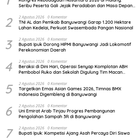
1
Kongres Kebudayaan Nusantara 2026 di Malang:
Seribu Peserta Gali Jejak Peradaban dan Masa Depan
Budaya Indonesia
2
2 Agustus 2026
0 Komentar
TNI AL dan Pemkab Banyuwangi Garap 1.200 Hektare
Lahan Kedelai, Perkuat Swasembada Pangan Nasional
3
2 Agustus 2026
0 Komentar
Bupati Ipuk Dorong HIPMI Banyuwangi Jadi Lokomotif
Perekonomian Daerah
4
2 Agustus 2026
0 Komentar
Beraksi di Dini Hari, Operasi Senyap Komplotan ABH
Pembobol Ruko dan Sekolah Digulung Tim Macan
Blambangan
5
2 Agustus 2026
0 Komentar
Targetkan Emas Asian Games 2026, Timnas BMX
Indonesia Digembleng di Banyuwangi
6
2 Agustus 2026
0 Komentar
Uni Emirat Arab Tinjau Progres Pembangunan
Pengolahan Sampah 3R di Banyuwangi
7
2 Agustus 2026
0 Komentar
Bupati Ipuk: Kompetisi Ajang Asah Percaya Diri Siswa