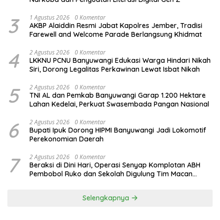
3
1 Agustus 2026
0 Komentar
AKBP Alaiddin Resmi Jabat Kapolres Jember, Tradisi
Farewell and Welcome Parade Berlangsung Khidmat
4
2 Agustus 2026
0 Komentar
LKKNU PCNU Banyuwangi Edukasi Warga Hindari Nikah
Siri, Dorong Legalitas Perkawinan Lewat Isbat Nikah
5
2 Agustus 2026
0 Komentar
TNI AL dan Pemkab Banyuwangi Garap 1.200 Hektare
Lahan Kedelai, Perkuat Swasembada Pangan Nasional
6
2 Agustus 2026
0 Komentar
Bupati Ipuk Dorong HIPMI Banyuwangi Jadi Lokomotif
Perekonomian Daerah
7
2 Agustus 2026
0 Komentar
Beraksi di Dini Hari, Operasi Senyap Komplotan ABH
Pembobol Ruko dan Sekolah Digulung Tim Macan
Blambangan
Selengkapnya