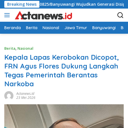
Langsung
a Kodim 0825/Banyuwangi Wujudkan Generasi Disiplin dan Berji
Breaking News
ke
konten
Beranda
Berita
Nasional
Jawa Timur
Banyuwangi
Bir
Berita
,
Nasional
Kepala Lapas Kerobokan Dicopot,
FRN Agus Flores Dukung Langkah
Tegas Pemerintah Berantas
Narkoba
Actanews.id
23 Mei 2026