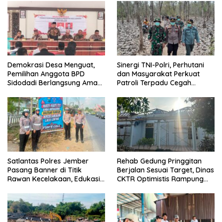
Demokrasi Desa Menguat,
Sinergi TNI-Polri, Perhutani
Pemilihan Anggota BPD
dan Masyarakat Perkuat
Sidodadi Berlangsung Aman
Patroli Terpadu Cegah
di Bawah Pengawalan
Karhutla di Pesanggaran
Babinsa dan
Bhabinkamtibmas
Satlantas Polres Jember
Rehab Gedung Pringgitan
Pasang Banner di Titik
Berjalan Sesuai Target, Dinas
Rawan Kecelakaan, Edukasi
CKTR Optimistis Rampung
Pengendara Utamakan
Tepat Waktu
Keselamatan