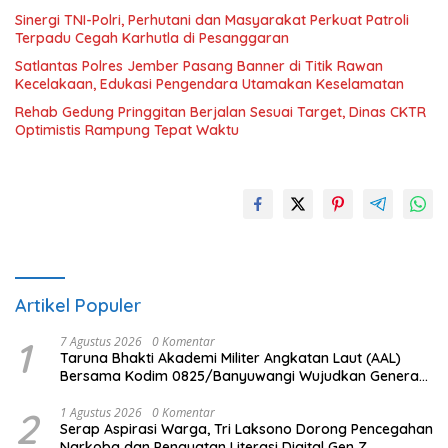
Sinergi TNI-Polri, Perhutani dan Masyarakat Perkuat Patroli
Terpadu Cegah Karhutla di Pesanggaran
Satlantas Polres Jember Pasang Banner di Titik Rawan
Kecelakaan, Edukasi Pengendara Utamakan Keselamatan
Rehab Gedung Pringgitan Berjalan Sesuai Target, Dinas CKTR
Optimistis Rampung Tepat Waktu
Artikel Populer
1
7 Agustus 2026
0 Komentar
Taruna Bhakti Akademi Militer Angkatan Laut (AAL)
Bersama Kodim 0825/Banyuwangi Wujudkan Generasi
Disiplin dan Berjiwa Nasionalis
2
1 Agustus 2026
0 Komentar
Serap Aspirasi Warga, Tri Laksono Dorong Pencegahan
Narkoba dan Penguatan Literasi Digital Gen Z