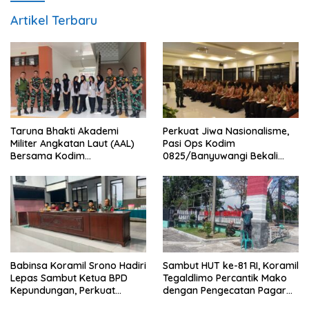
Artikel Terbaru
Taruna Bhakti Akademi
Perkuat Jiwa Nasionalisme,
Militer Angkatan Laut (AAL)
Pasi Ops Kodim
Bersama Kodim
0825/Banyuwangi Bekali
0825/Banyuwangi Wujudkan
Calon Paskibraka 2026
Generasi Disiplin dan Berjiwa
dengan Wawasan
Nasionalis
Kebangsaan
Babinsa Koramil Srono Hadiri
Sambut HUT ke-81 RI, Koramil
Lepas Sambut Ketua BPD
Tegaldlimo Percantik Mako
Kepundungan, Perkuat
dengan Pengecatan Pagar
Sinergi Membangun Desa
Merah Putih