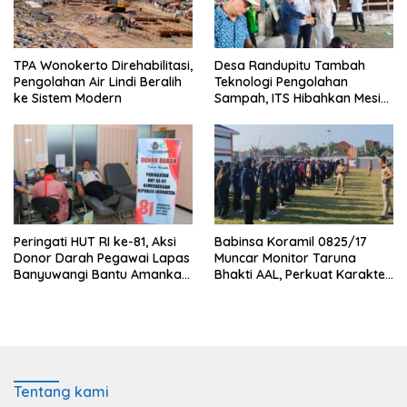
TPA Wonokerto Direhabilitasi,
Desa Randupitu Tambah
Pengolahan Air Lindi Beralih
Teknologi Pengolahan
ke Sistem Modern
Sampah, ITS Hibahkan Mesin
Pengubah Plastik Jadi BBM
Peringati HUT RI ke-81, Aksi
Babinsa Koramil 0825/17
Donor Darah Pegawai Lapas
Muncar Monitor Taruna
Banyuwangi Bantu Amankan
Bhakti AAL, Perkuat Karakter
Stok PMI
dan Jiwa Nasionalisme Siswa
Sekolah Rakyat
Tentang kami