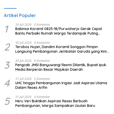
Artikel Populer
1
30 Juli 2026
0 Komentar
Babinsa Koramil 0825-18/Purwoharjo Gerak Cepat
Bantu Perbaiki Rumah Warga Terdampak Puting
Beliung
2
30 Juli 2026
0 Komentar
Terobos Hujan, Dandim Koramil Songgon Pimpin
Langsung Pembangunan Jembatan Garuda yang Kini
Capai 80 Persen
3
30 Juli 2026
0 Komentar
Pengcab JMSI Banyuwangi Resmi Dilantik, Bupati Ipuk:
Media Berperan Besar Majukan Daerah
4
31 Juli 2026
0 Komentar
UHC hingga Pembangunan Irigasi Jadi Aspirasi Utama
Dalam Reses Arifin
5
31 Juli 2026
0 Komentar
Heru Veri Buktikan Aspirasi Reses Berbuah
Pembangunan, Warga Sampaikan Usulan Baru