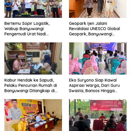
Bertemu Sopir Logistik,
Geopark Ijen Jalani
Wabup Banyuwangi:
Revalidasi UNESCO Global
Pengemudi Urat Nadi
Geopark, Banyuwangi
Ekonomi Indonesia
Tunjukkan Komitmen Jaga
Warisan Dunia
Kabur Hendak ke Sapudi,
Eko Suryono Siap Kawal
Pelaku Pencurian Rumah di
Aspirasi Warga, Dari Guru
Banyuwangi Ditangkap di
Swasta, Bansos Hingga
Pelabuhan Jangkar
Infrastruktur Jalan