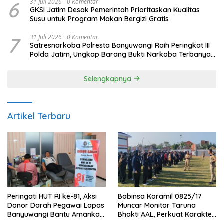
6
31 Juli 2026
0 Komentar
GKSI Jatim Desak Pemerintah Prioritaskan Kualitas
Susu untuk Program Makan Bergizi Gratis
7
31 Juli 2026
0 Komentar
Satresnarkoba Polresta Banyuwangi Raih Peringkat III
Polda Jatim, Ungkap Barang Bukti Narkoba Terbanyak
Semester I 2026
Selengkapnya
Artikel Terbaru
Peringati HUT RI ke-81, Aksi
Babinsa Koramil 0825/17
Donor Darah Pegawai Lapas
Muncar Monitor Taruna
Banyuwangi Bantu Amankan
Bhakti AAL, Perkuat Karakter
Stok PMI
dan Jiwa Nasionalisme Siswa