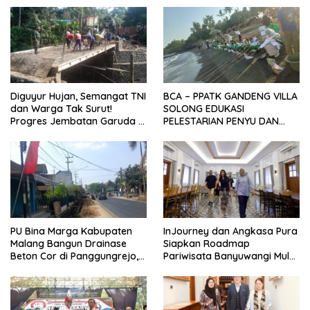
Sekolah Rakyat
Diguyur Hujan, Semangat TNI
BCA – PPATK GANDENG VILLA
dan Warga Tak Surut!
SOLONG EDUKASI
Progres Jembatan Garuda di
PELESTARIAN PENYU DAN
Songgon Capai 87 Persen
PELEPASAN TUKIK DI BIBIR
PANTAI SELAT BALI
PU Bina Marga Kabupaten
InJourney dan Angkasa Pura
Malang Bangun Drainase
Siapkan Roadmap
Beton Cor di Panggungrejo,
Pariwisata Banyuwangi Mulai
Atasi Genangan Air
Event hingga Konektivitas