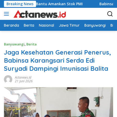
Langsung
Banyuwangi Bantu Amankan Stok PMI
Breaking News
Babinsa Koramil 08
ke
konten
Beranda
Berita
Nasional
Jawa Timur
Banyuwangi
Bir
Banyuwangi
,
Berita
Jaga Kesehatan Generasi Penerus,
Babinsa Karangsari Serda Edi
Suryadi Dampingi Imunisasi Balita
Actanews.id
21 Juni 2026