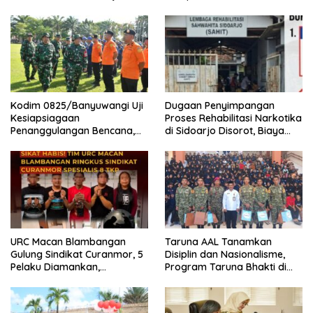
Peradaban dan Masa Depan
Banyuwangi
Budaya Indonesia
Kodim 0825/Banyuwangi Uji
Dugaan Penyimpangan
Kesiapsiagaan
Proses Rehabilitasi Narkotika
Penanggulangan Bencana,
di Sidoarjo Disorot, Biaya
419 Personel Dikerahkan
Rp25 Juta Disebut Masuk
Rekening Pribadi
URC Macan Blambangan
Taruna AAL Tanamkan
Gulung Sindikat Curanmor, 5
Disiplin dan Nasionalisme,
Pelaku Diamankan,
Program Taruna Bhakti di
Terungkap Beraksi di 8 TKP
Banyuwangi Resmi Ditutup
Banyuwangi