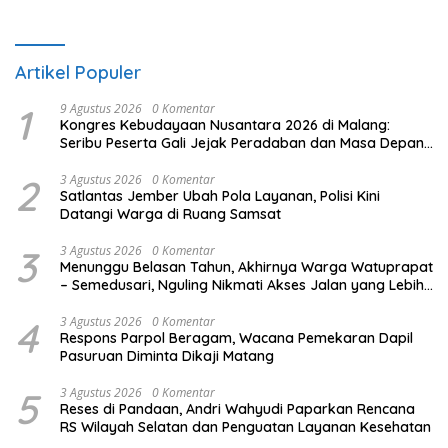
Artikel Populer
1
9 Agustus 2026
0 Komentar
Kongres Kebudayaan Nusantara 2026 di Malang:
Seribu Peserta Gali Jejak Peradaban dan Masa Depan
Budaya Indonesia
2
3 Agustus 2026
0 Komentar
Satlantas Jember Ubah Pola Layanan, Polisi Kini
Datangi Warga di Ruang Samsat
3
3 Agustus 2026
0 Komentar
Menunggu Belasan Tahun, Akhirnya Warga Watuprapat
– Semedusari, Nguling Nikmati Akses Jalan yang Lebih
Layak
4
3 Agustus 2026
0 Komentar
Respons Parpol Beragam, Wacana Pemekaran Dapil
Pasuruan Diminta Dikaji Matang
5
3 Agustus 2026
0 Komentar
Reses di Pandaan, Andri Wahyudi Paparkan Rencana
RS Wilayah Selatan dan Penguatan Layanan Kesehatan