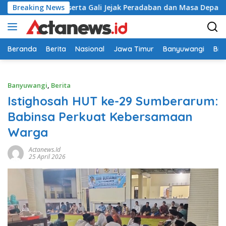
Langsung
eribu Peserta Gali Jejak Peradaban dan Masa Depan Budaya In
Breaking News
ke
konten
Beranda
Berita
Nasional
Jawa Timur
Banyuwangi
Bir
Banyuwangi
,
Berita
Istighosah HUT ke-29 Sumberarum:
Babinsa Perkuat Kebersamaan
Warga
Actanews.id
25 April 2026