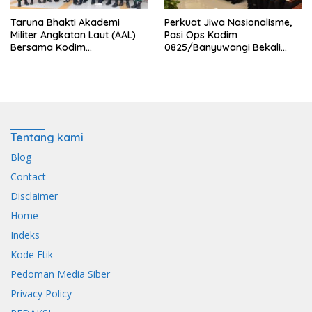
Taruna Bhakti Akademi
Perkuat Jiwa Nasionalisme,
Militer Angkatan Laut (AAL)
Pasi Ops Kodim
Bersama Kodim
0825/Banyuwangi Bekali
0825/Banyuwangi Wujudkan
Calon Paskibraka 2026
Generasi Disiplin dan Berjiwa
dengan Wawasan
Nasionalis
Kebangsaan
Tentang kami
Blog
Contact
Disclaimer
Home
Indeks
Kode Etik
Pedoman Media Siber
Privacy Policy