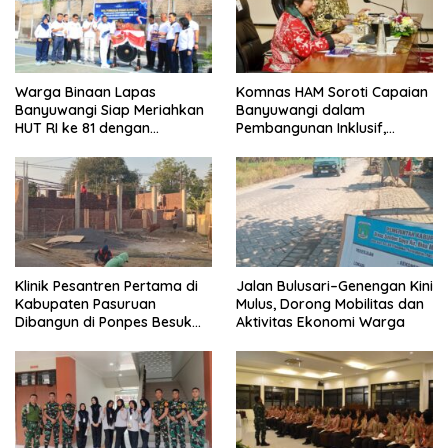
Warga Binaan Lapas
Komnas HAM Soroti Capaian
Banyuwangi Siap Meriahkan
Banyuwangi dalam
HUT RI ke 81 dengan
Pembangunan Inklusif,
Berbagai Perlombaan
Diusulkan Ikut Penilaian HAM
Nasional
Klinik Pesantren Pertama di
Jalan Bulusari–Genengan Kini
Kabupaten Pasuruan
Mulus, Dorong Mobilitas dan
Dibangun di Ponpes Besuk
Aktivitas Ekonomi Warga
Kejayan, Permudah Layanan
Kesehatan Santri