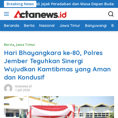
Langsung
serta Gali Jejak Peradaban dan Masa Depan Budaya Indonesia
Breaking News
ke
konten
Beranda
Berita
Nasional
Jawa Timur
Banyuwangi
Bir
Berita
,
Jawa Timur
Hari Bhayangkara ke-80, Polres
Jember Teguhkan Sinergi
Wujudkan Kamtibmas yang Aman
dan Kondusif
Actanews.id
1 Juli 2026