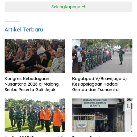
Selengkapnya
Artikel Terbaru
Kongres Kebudayaan
Kogabpad V/Brawijaya Uji
Nusantara 2026 di Malang:
Kesiapsiagaan Hadapi
Seribu Peserta Gali Jejak
Gempa dan Tsunami di
Peradaban dan Masa Depan
Banyuwangi
Budaya Indonesia