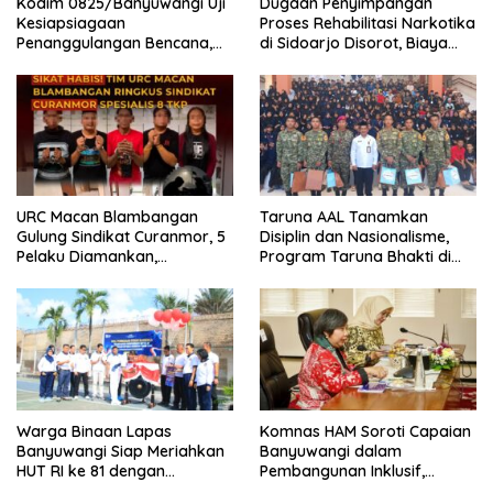
Kodim 0825/Banyuwangi Uji
Dugaan Penyimpangan
Kesiapsiagaan
Proses Rehabilitasi Narkotika
Penanggulangan Bencana,
di Sidoarjo Disorot, Biaya
419 Personel Dikerahkan
Rp25 Juta Disebut Masuk
Rekening Pribadi
URC Macan Blambangan
Taruna AAL Tanamkan
Gulung Sindikat Curanmor, 5
Disiplin dan Nasionalisme,
Pelaku Diamankan,
Program Taruna Bhakti di
Terungkap Beraksi di 8 TKP
Banyuwangi Resmi Ditutup
Banyuwangi
Warga Binaan Lapas
Komnas HAM Soroti Capaian
Banyuwangi Siap Meriahkan
Banyuwangi dalam
HUT RI ke 81 dengan
Pembangunan Inklusif,
Berbagai Perlombaan
Diusulkan Ikut Penilaian HAM