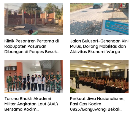
Nasional
Klinik Pesantren Pertama di
Jalan Bulusari–Genengan Kini
Kabupaten Pasuruan
Mulus, Dorong Mobilitas dan
Dibangun di Ponpes Besuk
Aktivitas Ekonomi Warga
Kejayan, Permudah Layanan
Kesehatan Santri
Taruna Bhakti Akademi
Perkuat Jiwa Nasionalisme,
Militer Angkatan Laut (AAL)
Pasi Ops Kodim
Bersama Kodim
0825/Banyuwangi Bekali
0825/Banyuwangi Wujudkan
Calon Paskibraka 2026
Generasi Disiplin dan Berjiwa
dengan Wawasan
Nasionalis
Kebangsaan