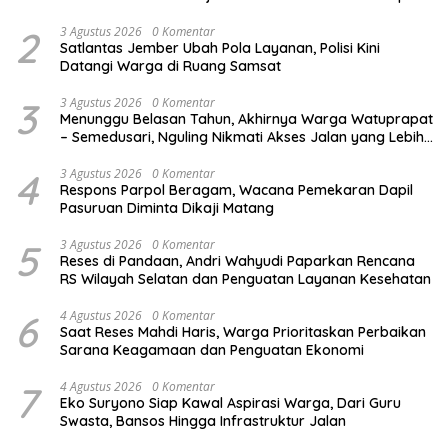
Budaya Indonesia
2
3 Agustus 2026
0 Komentar
Satlantas Jember Ubah Pola Layanan, Polisi Kini
Datangi Warga di Ruang Samsat
3
3 Agustus 2026
0 Komentar
Menunggu Belasan Tahun, Akhirnya Warga Watuprapat
– Semedusari, Nguling Nikmati Akses Jalan yang Lebih
Layak
4
3 Agustus 2026
0 Komentar
Respons Parpol Beragam, Wacana Pemekaran Dapil
Pasuruan Diminta Dikaji Matang
5
3 Agustus 2026
0 Komentar
Reses di Pandaan, Andri Wahyudi Paparkan Rencana
RS Wilayah Selatan dan Penguatan Layanan Kesehatan
6
4 Agustus 2026
0 Komentar
Saat Reses Mahdi Haris, Warga Prioritaskan Perbaikan
Sarana Keagamaan dan Penguatan Ekonomi
7
4 Agustus 2026
0 Komentar
Eko Suryono Siap Kawal Aspirasi Warga, Dari Guru
Swasta, Bansos Hingga Infrastruktur Jalan