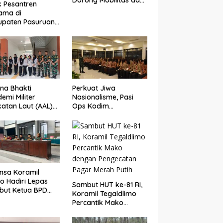
Dorong Mobilitas dan
ik Pesantren
Aktivitas Ekonomi
ama di
Warga
upaten Pasuruan
ngun di Ponpes
k Kejayan,
mudah Layanan
hatan Santri
na Bhakti
Perkuat Jiwa
emi Militer
Nasionalisme, Pasi
atan Laut (AAL)
Ops Kodim
sama Kodim
0825/Banyuwangi
5/Banyuwangi
Bekali Calon
dkan Generasi
Paskibraka 2026
plin dan Berjiwa
dengan Wawasan
onalis
Kebangsaan
nsa Koramil
o Hadiri Lepas
Sambut HUT ke-81 RI,
but Ketua BPD
Koramil Tegaldlimo
undungan,
Percantik Mako
uat Sinergi
dengan Pengecatan
bangun Desa
Pagar Merah Putih