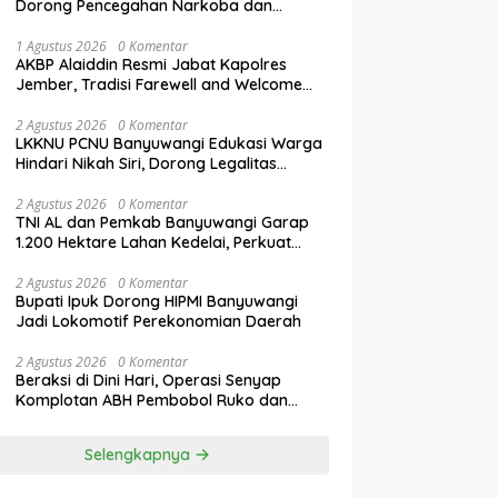
Dorong Pencegahan Narkoba dan
Penguatan Literasi Digital Gen Z
1 Agustus 2026
0 Komentar
AKBP Alaiddin Resmi Jabat Kapolres
Jember, Tradisi Farewell and Welcome
Parade Berlangsung Khidmat
2 Agustus 2026
0 Komentar
LKKNU PCNU Banyuwangi Edukasi Warga
Hindari Nikah Siri, Dorong Legalitas
Perkawinan Lewat Isbat Nikah
2 Agustus 2026
0 Komentar
TNI AL dan Pemkab Banyuwangi Garap
1.200 Hektare Lahan Kedelai, Perkuat
Swasembada Pangan Nasional
2 Agustus 2026
0 Komentar
Bupati Ipuk Dorong HIPMI Banyuwangi
Jadi Lokomotif Perekonomian Daerah
2 Agustus 2026
0 Komentar
Beraksi di Dini Hari, Operasi Senyap
Komplotan ABH Pembobol Ruko dan
Sekolah Digulung Tim Macan
Blambangan
Selengkapnya