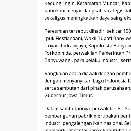
Kedungringin, Kecamatan Muncar, Kabu
pabrik ini menjadi langkah strategis da
sekaligus meningkatkan daya saing ek
Peresmian tersebut dihadiri sekitar 1
Ipuk Fiestiandani, Wakil Bupati Banyu
Triyadi Indrawijaya, Kapolresta Banyuw
Forkopimda, perwakilan Pemerintah Pr
Banyuwangi, para pelaku industri, ser
Rangkaian acara diawali dengan pember
dengan menyanyikan Lagu Indonesia R
serta sambutan dari pihak perusahaa
Gubernur Jawa Timur.
Dalam sambutannya, perwakilan PT Su
pembangunan pabrik merupakan bent
industri pengalengan ikan nasional. S
memperkuat rantai pasok kebutuhan ka