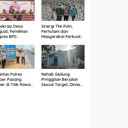
okrasi Desa
Sinergi TNI-Polri,
uat, Pemilihan
Perhutani dan
gota BPD
Masyarakat Perkuat
dadi Berlangsung
Patroli Terpadu Cegah
n di Bawah
Karhutla di
gawalan Babinsa
Pesanggaran
binkamtibmas
antas Polres
Rehab Gedung
ber Pasang
Pringgitan Berjalan
er di Titik Rawan
Sesuai Target, Dinas
lakaan, Edukasi
CKTR Optimistis
gendara
Rampung Tepat
makan
Waktu
elamatan