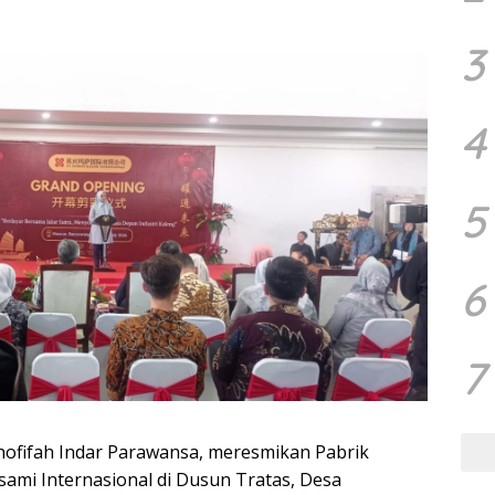
3
4
5
6
7
ofifah Indar Parawansa, meresmikan Pabrik
ami Internasional di Dusun Tratas, Desa