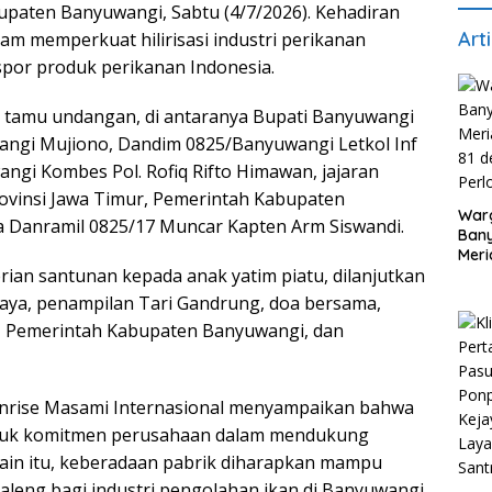
paten Banyuwangi, Sabtu (4/7/2026). Kehadiran
Art
lam memperkuat hilirisasi industri perikanan
spor produk perikanan Indonesia.
50 tamu undangan, di antaranya Bupati Banyuwangi
wangi Mujiono, Dandim 0825/Banyuwangi Letkol Inf
angi Kombes Pol. Rofiq Rifto Himawan, jajaran
ovinsi Jawa Timur, Pemerintah Kabupaten
War
ta Danramil 0825/17 Muncar Kapten Arm Siswandi.
Bany
Meri
ian santunan kepada anak yatim piatu, dilanjutkan
81 d
Per
aya, penampilan Tari Gandrung, doa bersama,
n, Pemerintah Kabupaten Banyuwangi, dan
nrise Masami Internasional menyampaikan bahwa
uk komitmen perusahaan dalam mendukung
elain itu, keberadaan pabrik diharapkan mampu
leng bagi industri pengolahan ikan di Banyuwangi