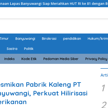
wangi Siap Meriahkan HUT RI ke 81 dengan Berbagai Perlomba
Timur
Banyuwangi
Birokrasi
pendidikan
Hukum/krim
Sastra
Politik
Indeks
Kode Etik
Pedoman Media Siber
Privacy Policy
Art
smikan Pabrik Kaleng PT
1
yuwangi, Perkuat Hilirisasi
erikanan
2