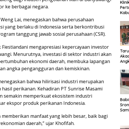
Klin
por ke berbagai negara.
Pert
Kab
Diba
m Weng Lai, menegaskan bahwa perusahaan
Besu
 yang berlaku di Indonesia serta berkontribusi
Per
rogram tanggung jawab sosial perusahaan (CSR).
Kese
 Fiestiandani mengapresiasi kepercayaan investor
Taru
gi. Menurutnya, investasi di sektor industri akan
Akad
 pertumbuhan ekonomi daerah, membuka lapangan
Angk
Ber
kan angka pengangguran dan kemiskinan.
082
Wuju
enegaskan bahwa hilirisasi industri merupakan
Disi
Nasi
 hasil perikanan. Kehadiran PT Sunrise Masami
an semakin memperkuat ekosistem industri
Babi
ar ekspor produk perikanan Indonesia.
Sron
Sam
Kep
kan memberikan manfaat yang lebih besar, baik bagi
Perk
ekonomian daerah,” ujar Khofifah.
Mem