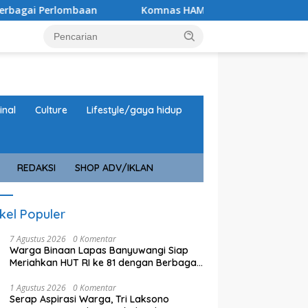
an
Komnas HAM Soroti Capaian Banyuwangi dalam Pemba
inal
Culture
Lifestyle/gaya hidup
REDAKSI
SHOP ADV/IKLAN
ikel Populer
7 Agustus 2026
0 Komentar
Warga Binaan Lapas Banyuwangi Siap
Meriahkan HUT RI ke 81 dengan Berbagai
Perlombaan
1 Agustus 2026
0 Komentar
Serap Aspirasi Warga, Tri Laksono