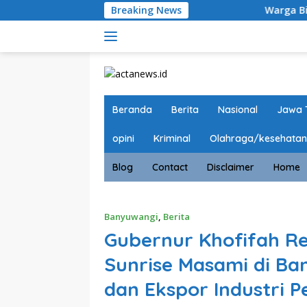
Langsung
Breaking News
Warga Binaan Lapas Banyu
ke
konten
Beranda
Berita
Nasional
Jawa 
opini
Kriminal
Olahraga/kesehatan
Blog
Contact
Disclaimer
Home
Banyuwangi
,
Berita
Gubernur Khofifah Re
Sunrise Masami di Ban
dan Ekspor Industri P