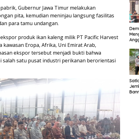
l pabrik, Gubernur Jawa Timur melakukan
gan pita, kemudian meninjau langsung fasilitas
dan para tamu undangan.
Dem
Meng
ekspor produk ikan kaleng milik PT Pacific Harvest
Ang
a kawasan Eropa, Afrika, Uni Emirat Arab,
Sido
Ama
pasan ekspor tersebut menjadi bukti bahwa
Pen
alah satu pusat industri perikanan berorientasi
dan
Bha
Satl
Jem
Bann
Kece
Pen
Uta
Kes