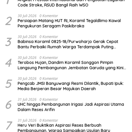
Code Stroke, RSUD Bangil Raih WSO
2
30 Juli 2026
0 Komentar
Persiapan Matang HUT RI, Koramil Tegaldlimo Kawal
Pengukuran Seragam Paskibraka
3
30 Juli 2026
0 Komentar
Babinsa Koramil 0825-18/Purwoharjo Gerak Cepat
Bantu Perbaiki Rumah Warga Terdampak Puting
Beliung
4
30 Juli 2026
0 Komentar
Terobos Hujan, Dandim Koramil Songgon Pimpin
Langsung Pembangunan Jembatan Garuda yang Kini
Capai 80 Persen
5
30 Juli 2026
0 Komentar
Pengcab JMSI Banyuwangi Resmi Dilantik, Bupati Ipuk:
Media Berperan Besar Majukan Daerah
6
31 Juli 2026
0 Komentar
UHC hingga Pembangunan Irigasi Jadi Aspirasi Utama
Dalam Reses Arifin
7
31 Juli 2026
0 Komentar
Heru Veri Buktikan Aspirasi Reses Berbuah
Pembangunan, Warga Sampaikan Usulan Baru