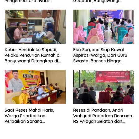
Pengemudi Urat Nadi
Geopark, Banyuwangi
Ekonomi Indonesia
Tunjukkan Komitmen Jaga
Warisan Dunia
Kabur Hendak ke Sapudi,
Eko Suryono Siap Kawal
Pelaku Pencurian Rumah di
Aspirasi Warga, Dari Guru
Banyuwangi Ditangkap di
Swasta, Bansos Hingga
Pelabuhan Jangkar
Infrastruktur Jalan
Saat Reses Mahdi Haris,
Reses di Pandaan, Andri
Warga Prioritaskan
Wahyudi Paparkan Rencana
Perbaikan Sarana
RS Wilayah Selatan dan
Keagamaan dan Penguatan
Penguatan Layanan
Ekonomi
Kesehatan