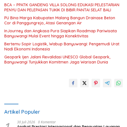
BCA – PPATK GANDENG VILLA SOLONG EDUKASI PELESTARIAN
PENYU DAN PELEPASAN TUKIK DI BIBIR PANTAI SELAT BALI
PU Bina Marga Kabupaten Malang Bangun Drainase Beton
Cor di Panggungrejo, Atasi Genangan Air
InJourney dan Angkasa Pura Siapkan Roadmap Pariwisata
Banyuwangi Mulai Event hingga Konektivitas
Bertemu Sopir Logistik, Wabup Banyuwangi: Pengemudi Urat
Nadi Ekonomi Indonesia
Geopark Ijen Jalani Revalidasi UNESCO Global Geopark,
Banyuwangi Tunjukkan Komitmen Jaga Warisan Dunia
Artikel Populer
1
30 Juli 2026
0 Komentar
Angkat Prestasi Internasional dan Penguatan Layanan