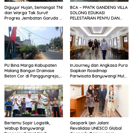
Diguyur Hujan, Semangat TNI
BCA – PPATK GANDENG VILLA
dan Warga Tak Surut!
SOLONG EDUKASI
Progres Jembatan Garuda di
PELESTARIAN PENYU DAN
Songgon Capai 87 Persen
PELEPASAN TUKIK DI BIBIR
PANTAI SELAT BALI
PU Bina Marga Kabupaten
InJourney dan Angkasa Pura
Malang Bangun Drainase
Siapkan Roadmap
Beton Cor di Panggungrejo,
Pariwisata Banyuwangi Mulai
Atasi Genangan Air
Event hingga Konektivitas
Bertemu Sopir Logistik,
Geopark Ijen Jalani
Wabup Banyuwangi:
Revalidasi UNESCO Global