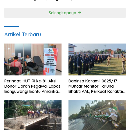
Selengkapnya
Artikel Terbaru
Peringati HUT RI ke-81, Aksi
Babinsa Koramil 0825/17
Donor Darah Pegawai Lapas
Muncar Monitor Taruna
Banyuwangi Bantu Amankan
Bhakti AAL, Perkuat Karakter
Stok PMI
dan Jiwa Nasionalisme Siswa
Sekolah Rakyat