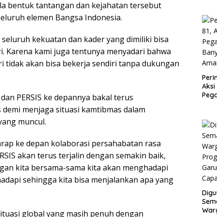
la bentuk tantangan dan kejahatan tersebut
Mod
seluruh elemen Bangsa Indonesia.
seluruh kekuatan dan kader yang dimiliki bisa
i. Karena kami juga tentunya menyadari bahwa
olri tidak akan bisa bekerja sendiri tanpa dukungan
.
Peri
Aksi
Peg
i dan PERSIS ke depannya bakal terus
Ban
as demi menjaga situasi kamtibmas dalam
Ama
yang muncul.
arap ke depan kolaborasi persahabatan rasa
ERSIS akan terus terjalin dengan semakin baik,
ngan kita bersama-sama kita akan menghadapi
adapi sehingga kita bisa menjalankan apa yang
Digu
Sem
Warg
 situasi global yang masih penuh dengan