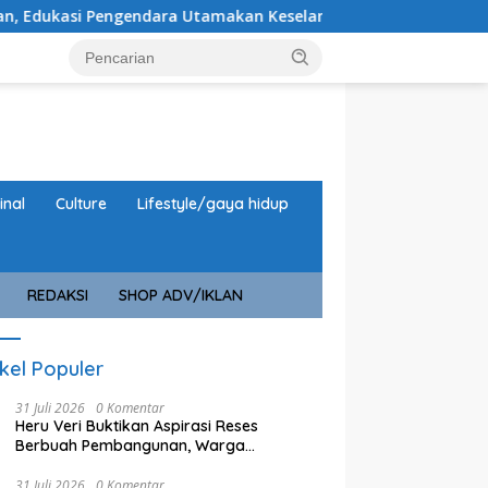
ndara Utamakan Keselamatan
Rehab Gedung Pringgitan 
inal
Culture
Lifestyle/gaya hidup
REDAKSI
SHOP ADV/IKLAN
ikel Populer
31 Juli 2026
0 Komentar
Heru Veri Buktikan Aspirasi Reses
Berbuah Pembangunan, Warga
Sampaikan Usulan Baru
31 Juli 2026
0 Komentar