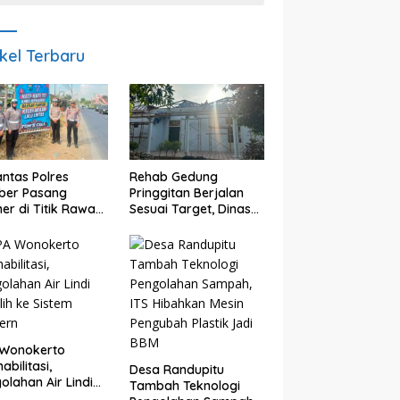
ikel Terbaru
antas Polres
Rehab Gedung
ber Pasang
Pringgitan Berjalan
er di Titik Rawan
Sesuai Target, Dinas
lakaan, Edukasi
CKTR Optimistis
gendara
Rampung Tepat
makan
Waktu
elamatan
 Wonokerto
abilitasi,
Desa Randupitu
olahan Air Lindi
Tambah Teknologi
lih ke Sistem