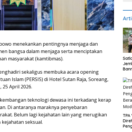
Art
 Prabowo menekankan pentingnya menjaga dan
emen bangsa dalam menjaga serta menciptakan
iban masyarakat (kamtibmas).
Satl
Jem
Bann
menghadiri sekaligus membuka acara opening
Kece
n Islam (PERSIS) di Hotel Sutan Raja, Soreang,
Pen
Uta
25 April 2026.
Kes
erkembangan teknologi dewasa ini terkadang kerap
tan. Di antaranya maraknya penyebaran
akat. Belum lagi kejahatan lain yang merugikan
TPA
Direh
 kejahatan seksual.
Peng
Bera