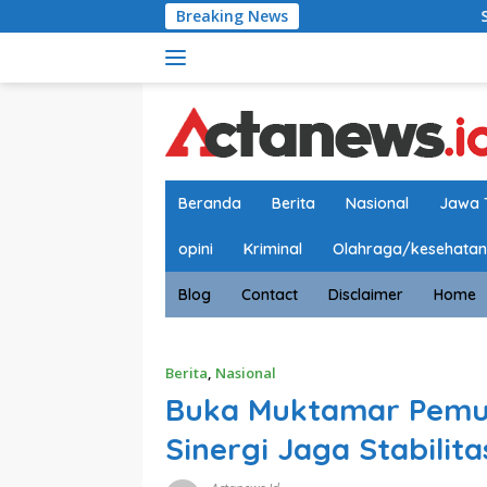
Langsung
Breaking News
Satlantas Polres Je
ke
konten
Beranda
Berita
Nasional
Jawa 
opini
Kriminal
Olahraga/kesehatan
Blog
Contact
Disclaimer
Home
Berita
,
Nasional
Buka Muktamar Pemud
Sinergi Jaga Stabili