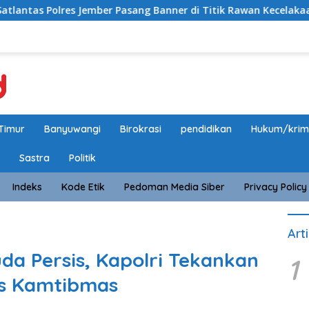
mber Pasang Banner di Titik Rawan Kecelakaan, Edukasi Penge
Timur
Banyuwangi
Birokrasi
pendidikan
Hukum/krim
Sastra
Politik
Indeks
Kode Etik
Pedoman Media Siber
Privacy Policy
Art
a Persis, Kapolri Tekankan
1
tas Kamtibmas