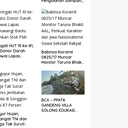
Pengolahan Sampah,
ern
ITS Hibahkan Mesin
Pengubah Plastik Jadi
BBM
ngati HUT RI ke-81,
 Donor Darah
Babinsa Koramil
awai Lapas
0825/17 Muncar
yuwangi Bantu
Monitor Taruna Bhakti
nkan Stok PMI
AAL, Perkuat Karakter
dan Jiwa
Nasionalisme Siswa
Sekolah Rakyat
BCA – PPATK
GANDENG VILLA
SOLONG EDUKASI
yur Hujan,
PELESTARIAN PENYU
angat TNI dan
DAN PELEPASAN TUKIK
a Tak Surut!
DI BIBIR PANTAI SELAT