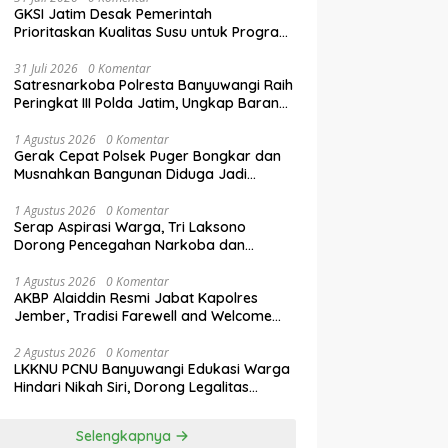
GKSI Jatim Desak Pemerintah
Prioritaskan Kualitas Susu untuk Program
Makan Bergizi Gratis
31 Juli 2026
0 Komentar
Satresnarkoba Polresta Banyuwangi Raih
Peringkat III Polda Jatim, Ungkap Barang
Bukti Narkoba Terbanyak Semester I
2026
1 Agustus 2026
0 Komentar
Gerak Cepat Polsek Puger Bongkar dan
Musnahkan Bangunan Diduga Jadi
Tempat Transaksi Okerbaya
1 Agustus 2026
0 Komentar
Serap Aspirasi Warga, Tri Laksono
Dorong Pencegahan Narkoba dan
Penguatan Literasi Digital Gen Z
1 Agustus 2026
0 Komentar
AKBP Alaiddin Resmi Jabat Kapolres
Jember, Tradisi Farewell and Welcome
Parade Berlangsung Khidmat
2 Agustus 2026
0 Komentar
LKKNU PCNU Banyuwangi Edukasi Warga
Hindari Nikah Siri, Dorong Legalitas
Perkawinan Lewat Isbat Nikah
Selengkapnya