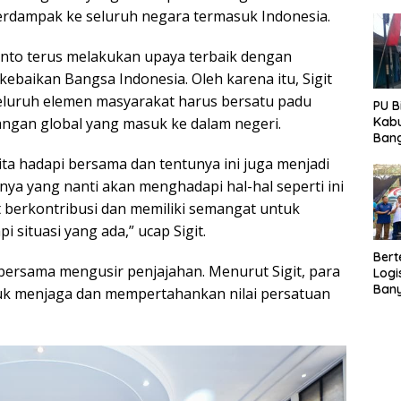
Pro
 berdampak ke seluruh negara termasuk Indonesia.
Gar
Capa
anto terus melakukan upaya terbaik dengan
baikan Bangsa Indonesia. Oleh karena itu, Sigit
eluruh elemen masyarakat harus bersatu padu
PU B
Kab
ngan global yang masuk ke dalam negeri.
Bang
Beto
kita hadapi bersama dan tentunya ini juga menjadi
Pang
ya yang nanti akan menghadapi hal-hal seperti ini
Gena
ut berkontribusi dan memiliki semangat untuk
ituasi yang ada,” ucap Sigit.
Bert
 bersama mengusir penjajahan. Menurut Sigit, para
Logi
Ban
uk menjaga dan mempertahankan nilai persatuan
Peng
Ekon