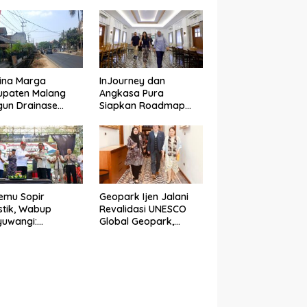
gres Jembatan
BALI
uda di Songgon
i 87 Persen
ina Marga
InJourney dan
upaten Malang
Angkasa Pura
un Drainase
Siapkan Roadmap
n Cor di
Pariwisata
gungrejo, Atasi
Banyuwangi Mulai
ngan Air
Event hingga
Konektivitas
emu Sopir
Geopark Ijen Jalani
stik, Wabup
Revalidasi UNESCO
yuwangi:
Global Geopark,
emudi Urat Nadi
Banyuwangi
omi Indonesia
Tunjukkan Komitmen
Jaga Warisan Dunia