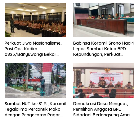
Generasi Disiplin dan Berjiwa
Nasionalis
Perkuat Jiwa Nasionalisme,
Babinsa Koramil Srono Hadiri
Pasi Ops Kodim
Lepas Sambut Ketua BPD
0825/Banyuwangi Bekali
Kepundungan, Perkuat
Calon Paskibraka 2026
Sinergi Membangun Desa
dengan Wawasan
Kebangsaan
Sambut HUT ke-81 RI, Koramil
Demokrasi Desa Menguat,
Tegaldlimo Percantik Mako
Pemilihan Anggota BPD
dengan Pengecatan Pagar
Sidodadi Berlangsung Aman
Merah Putih
di Bawah Pengawalan
Babinsa dan
Bhabinkamtibmas