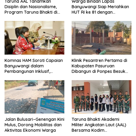
Taruna AAL Tanamkan
Warga Binaan Lapas
Disiplin dan Nasionalisme,
Banyuwangi Siap Meriahkan
Program Taruna Bhakti di
HUT RI ke 81 dengan
Banyuwangi Resmi Ditutup
Berbagai Perlombaan
Komnas HAM Soroti Capaian
Klinik Pesantren Pertama di
Banyuwangi dalam
Kabupaten Pasuruan
Pembangunan Inklusif,
Dibangun di Ponpes Besuk
Diusulkan Ikut Penilaian HAM
Kejayan, Permudah Layanan
Nasional
Kesehatan Santri
Jalan Bulusari–Genengan Kini
Taruna Bhakti Akademi
Mulus, Dorong Mobilitas dan
Militer Angkatan Laut (AAL)
Aktivitas Ekonomi Warga
Bersama Kodim
0825/Banyuwangi Wujudkan