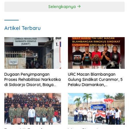
Selengkapnya
Artikel Terbaru
Dugaan Penyimpangan
URC Macan Blambangan
Proses Rehabilitasi Narkotika
Gulung Sindikat Curanmor, 5
di Sidoarjo Disorot, Biaya
Pelaku Diamankan,
Rp25 Juta Disebut Masuk
Terungkap Beraksi di 8 TKP
Rekening Pribadi
Banyuwangi