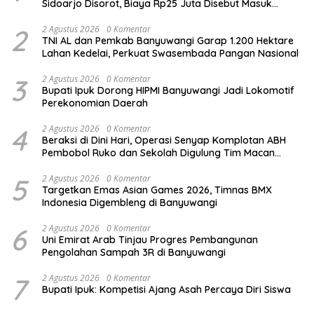
Sidoarjo Disorot, Biaya Rp25 Juta Disebut Masuk
Rekening Pribadi
2
2 Agustus 2026
0 Komentar
TNI AL dan Pemkab Banyuwangi Garap 1.200 Hektare
Lahan Kedelai, Perkuat Swasembada Pangan Nasional
3
2 Agustus 2026
0 Komentar
Bupati Ipuk Dorong HIPMI Banyuwangi Jadi Lokomotif
Perekonomian Daerah
4
2 Agustus 2026
0 Komentar
Beraksi di Dini Hari, Operasi Senyap Komplotan ABH
Pembobol Ruko dan Sekolah Digulung Tim Macan
Blambangan
5
2 Agustus 2026
0 Komentar
Targetkan Emas Asian Games 2026, Timnas BMX
Indonesia Digembleng di Banyuwangi
6
2 Agustus 2026
0 Komentar
Uni Emirat Arab Tinjau Progres Pembangunan
Pengolahan Sampah 3R di Banyuwangi
7
2 Agustus 2026
0 Komentar
Bupati Ipuk: Kompetisi Ajang Asah Percaya Diri Siswa