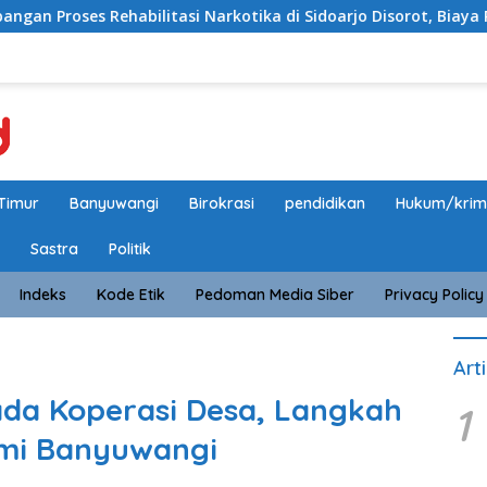
i Narkotika di Sidoarjo Disorot, Biaya Rp25 Juta Disebut Masu
Timur
Banyuwangi
Birokrasi
pendidikan
Hukum/krim
Sastra
Politik
Indeks
Kode Etik
Pedoman Media Siber
Privacy Policy
Art
ada Koperasi Desa, Langkah
1
mi Banyuwangi