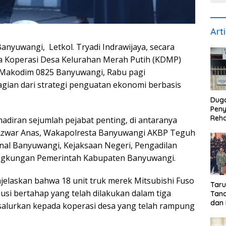
Art
yuwangi, Letkol. Tryadi Indrawijaya, secara
a Koperasi Desa Kelurahan Merah Putih (KDMP)
i Makodim 0825 Banyuwangi, Rabu pagi
bagian dari strategi penguatan ekonomi berbasis
Dug
Pen
Reha
diran sejumlah pejabat penting, di antaranya
di S
i Azwar Anas, Wakapolresta Banyuwangi AKBP Teguh
Biay
anal Banyuwangi, Kejaksaan Negeri, Pengadilan
Dise
Reke
 lingkungan Pemerintah Kabupaten Banyuwangi.
jelaskan bahwa 18 unit truk merek Mitsubishi Fuso
Tar
usi bertahap yang telah dilakukan dalam tiga
Tana
dan 
salurkan kepada koperasi desa yang telah rampung
Pro
Bhak