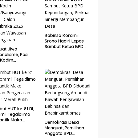
Disiplin dan Berjiwa
Nasionalis
Babinsa Koramil
Srono Hadiri Lepas
Sambut Ketua BPD
uat Jiwa
Kepundungan,
onalisme, Pasi
Perkuat Sinergi
 Kodim
Membangun Desa
5/Banyuwangi
li Calon
ibraka 2026
gan Wawasan
angsaan
ut HUT ke-81 RI,
mil Tegaldlimo
antik Mako
Demokrasi Desa
gan Pengecatan
Menguat, Pemilihan
r Merah Putih
Anggota BPD