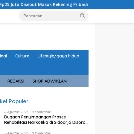
k Rekening Pribadi
URC Macan Blambangan Gulung Sindi
inal
Culture
Lifestyle/gaya hidup
REDAKSI
SHOP ADV/IKLAN
ikel Populer
8 Agustus 2026
0 Komentar
Dugaan Penyimpangan Proses
Rehabilitasi Narkotika di Sidoarjo Disorot,
Biaya Rp25 Juta Disebut Masuk Rekening
Pribadi
2 Agustus 2026
0 Komentar