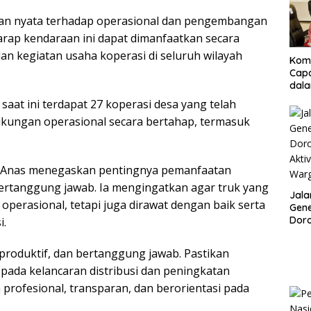
Resm
gan nyata terhadap operasional dan pengembangan
arap kendaraan ini dapat dimanfaatkan secara
an kegiatan usaha koperasi di seluruh wilayah
Kom
Cap
dal
Inklu
at ini terdapat 27 koperasi desa yang telah
Peni
ukungan operasional secara bertahap, termasuk
Nasi
ar Anas menegaskan pentingnya pemanfaatan
bertanggung jawab. Ia mengingatkan agar truk yang
Jala
operasional, tetapi juga dirawat dengan baik serta
Gene
Doro
i.
Akti
War
produktif, dan bertanggung jawab. Pastikan
ada kelancaran distribusi dan peningkatan
ra profesional, transparan, dan berorientasi pada