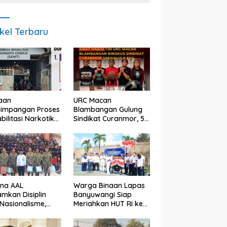
ikel Terbaru
aan
URC Macan
yimpangan Proses
Blambangan Gulung
bilitasi Narkotika
Sindikat Curanmor, 5
idoarjo Disorot,
Pelaku Diamankan,
a Rp25 Juta
Terungkap Beraksi di
but Masuk
8 TKP Banyuwangi
ning Pribadi
una AAL
Warga Binaan Lapas
mkan Disiplin
Banyuwangi Siap
Nasionalisme,
Meriahkan HUT RI ke
gram Taruna
81 dengan Berbagai
ti di Banyuwangi
Perlombaan