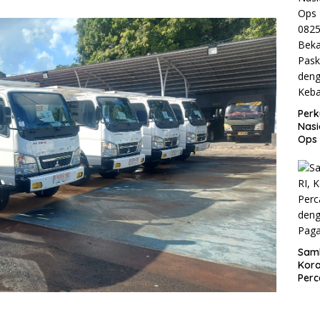
Perk
Nasi
Ops
082
Beka
Pask
den
Keb
Samb
Kora
Perc
den
Paga