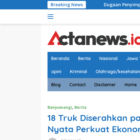
Langsung
Breaking News
Dugaan Penyimpangan Proses Rehabilitas
ke
konten
Beranda
Berita
Nasional
Jawa 
opini
Kriminal
Olahraga/kesehatan
Blog
Contact
Disclaimer
Home
Banyuwangi
,
Berita
18 Truk Diserahkan p
Nyata Perkuat Ekono