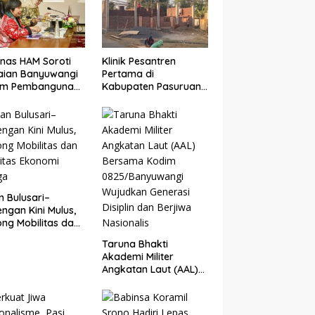
i Ditutup
nas HAM Soroti
Klinik Pesantren
aian Banyuwangi
Pertama di
am Pembangunan
Kabupaten Pasuruan
sif, Diusulkan Ikut
Dibangun di Ponpes
laian HAM
Besuk Kejayan,
onal
Permudah Layanan
Kesehatan Santri
n Bulusari–
ngan Kini Mulus,
ng Mobilitas dan
vitas Ekonomi
Taruna Bhakti
ga
Akademi Militer
Angkatan Laut (AAL)
Bersama Kodim
0825/Banyuwangi
Wujudkan Generasi