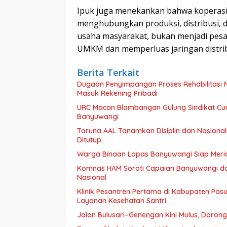
Ipuk juga menekankan bahwa koperasi
menghubungkan produksi, distribusi, 
usaha masyarakat, bukan menjadi pesai
UMKM dan memperluas jaringan distrib
Berita Terkait
Dugaan Penyimpangan Proses Rehabilitasi Na
Masuk Rekening Pribadi
URC Macan Blambangan Gulung Sindikat Cur
Banyuwangi
Taruna AAL Tanamkan Disiplin dan Nasiona
Ditutup
Warga Binaan Lapas Banyuwangi Siap Meri
Komnas HAM Soroti Capaian Banyuwangi dala
Nasional
Klinik Pesantren Pertama di Kabupaten Pa
Layanan Kesehatan Santri
Jalan Bulusari–Genengan Kini Mulus, Dorong