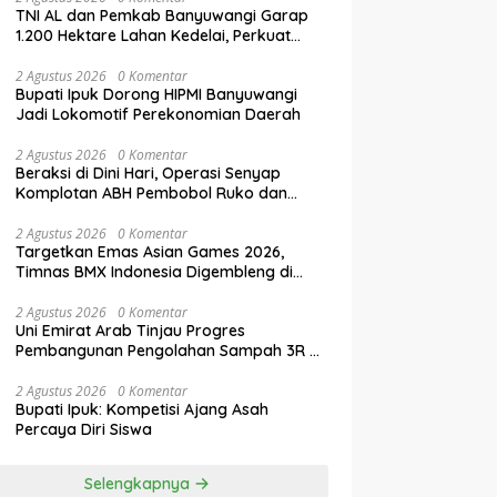
TNI AL dan Pemkab Banyuwangi Garap
1.200 Hektare Lahan Kedelai, Perkuat
Swasembada Pangan Nasional
2 Agustus 2026
0 Komentar
Bupati Ipuk Dorong HIPMI Banyuwangi
Jadi Lokomotif Perekonomian Daerah
2 Agustus 2026
0 Komentar
Beraksi di Dini Hari, Operasi Senyap
Komplotan ABH Pembobol Ruko dan
Sekolah Digulung Tim Macan
Blambangan
2 Agustus 2026
0 Komentar
Targetkan Emas Asian Games 2026,
Timnas BMX Indonesia Digembleng di
Banyuwangi
2 Agustus 2026
0 Komentar
Uni Emirat Arab Tinjau Progres
Pembangunan Pengolahan Sampah 3R di
Banyuwangi
2 Agustus 2026
0 Komentar
Bupati Ipuk: Kompetisi Ajang Asah
Percaya Diri Siswa
Selengkapnya